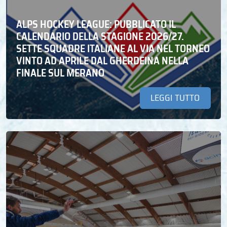
ALPS HOCKEY LEAGUE: PUBBLICATO IL
CALENDARIO DELLA STAGIONE 2026/27.
SETTE SQUADRE ITALIANE AL VIA NEL TORNEO
VINTO AD APRILE DAL GHERDEINA NELLA
FINALE SUL MERANO
LEGGI TUTTO