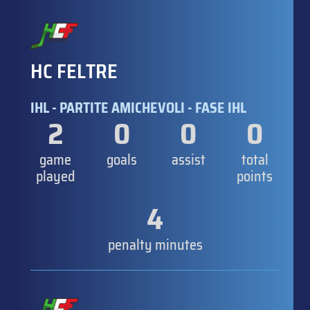
HC FELTRE
IHL - PARTITE AMICHEVOLI - FASE IHL
2
0
0
0
game
goals
assist
total
played
points
4
penalty minutes