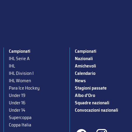
Campionati
Campionati
IHL Serie A
Nazionali
IHL
Amichevoli
IHL Division I
Calendario
IHL Women
News
Para Ice Hockey
Stagioni passate
Under 19
Albo d’Oro
Under 16
Squadre nazionali
Under 14
Convocazioni nazionali
Supercoppa
Coppa Italia