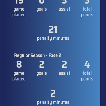
19
0
3
3
game
goals
assist
total
played
points
21
penalty minutes
Regular Season - Fase 2
8
2
2
4
game
goals
assist
total
played
points
2
penalty minutes