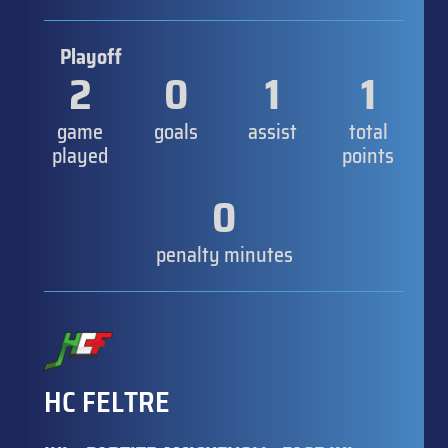
Playoff
2
0
1
1
game
goals
assist
total
played
points
0
penalty minutes
HC FELTRE