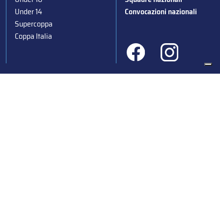
Under 14
Convocazioni nazionali
Supercoppa
Coppa Italia
Federazione Italiana Sport del Ghiaccio
© 2024
Iscrizione al Registro delle Persone Giuridiche di Milano
n.1562/2017 CF 97016560159 | P. IVA 05235981007 Sede