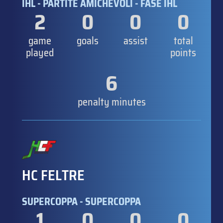
IHL - PARTITE AMICHEVOLI - FASE IHL
2
0
0
0
game
goals
assist
total
played
points
6
penalty minutes
HC FELTRE
SUPERCOPPA - SUPERCOPPA
1
0
0
0