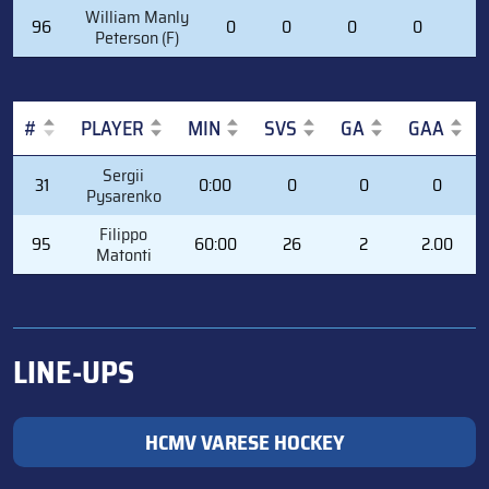
William Manly
96
0
0
0
0
0
Peterson (F)
#
PLAYER
MIN
SVS
GA
GAA
#
PLAYER
MIN
SVS
GA
GAA
Sergii
31
0:00
0
0
0
Pysarenko
Filippo
95
60:00
26
2
2.00
Matonti
LINE-UPS
HCMV VARESE HOCKEY