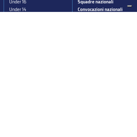
Under 16
Squadre nazionali
Under 14
Convocazioni nazionali
Supercoppa
Coppa Italia
Federazione Italiana Sport del Ghiaccio
© 2024
Iscrizione al Registro delle Persone Giuridiche di Milano