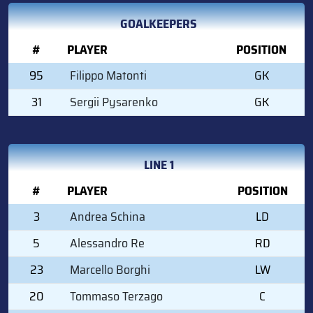
GOALKEEPERS
#
PLAYER
POSITION
95
Filippo Matonti
GK
31
Sergii Pysarenko
GK
LINE 1
#
PLAYER
POSITION
3
Andrea Schina
LD
5
Alessandro Re
RD
23
Marcello Borghi
LW
20
Tommaso Terzago
C