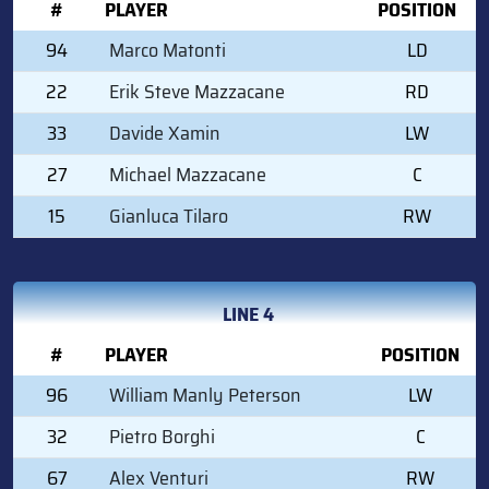
#
PLAYER
POSITION
94
Marco Matonti
LD
22
Erik Steve Mazzacane
RD
33
Davide Xamin
LW
27
Michael Mazzacane
C
15
Gianluca Tilaro
RW
LINE 4
#
PLAYER
POSITION
96
William Manly Peterson
LW
32
Pietro Borghi
C
67
Alex Venturi
RW