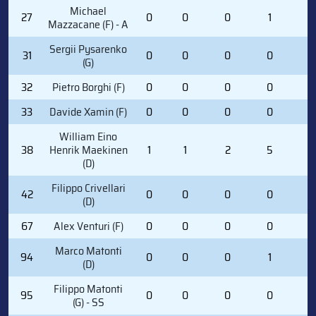
Michael
27
0
0
0
1
0
Mazzacane (F) - A
Sergii Pysarenko
31
0
0
0
0
0
(G)
32
Pietro Borghi (F)
0
0
0
0
0
33
Davide Xamin (F)
0
0
0
0
2
William Eino
38
Henrik Maekinen
1
1
2
5
0
(D)
Filippo Crivellari
42
0
0
0
0
0
(D)
67
Alex Venturi (F)
0
0
0
0
0
Marco Matonti
94
0
0
0
1
0
(D)
Filippo Matonti
95
0
0
0
0
0
(G) - SS