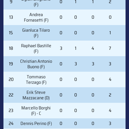
9
0
1
1
2
0
(F)
Andrea
13
0
0
0
0
0
Fornasetti (F)
Gianluca Tilaro
15
0
0
0
1
2
(F)
Raphael Bastille
18
3
1
4
7
0
(F)
Christian Antonio
19
0
3
3
3
0
Buono (F)
Tommaso
20
0
0
0
4
0
Terzago (F)
Erik Steve
22
0
0
0
2
0
Mazzacane (D)
Marcello Borghi
23
0
0
0
4
4
(F) - C
24
Dennis Perino (F)
0
0
0
3
0