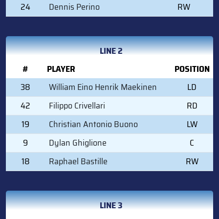
24
Dennis Perino
RW
LINE 2
#
PLAYER
POSITION
38
William Eino Henrik Maekinen
LD
42
Filippo Crivellari
RD
19
Christian Antonio Buono
LW
9
Dylan Ghiglione
C
18
Raphael Bastille
RW
LINE 3