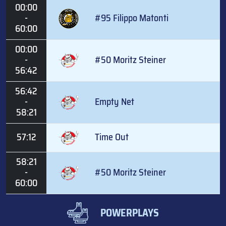
00:00
-
#95 Filippo Matonti
60:00
00:00
-
#50 Moritz Steiner
56:42
56:42
-
Empty Net
58:21
57:12
Time Out
58:21
-
#50 Moritz Steiner
60:00
POWERPLAYS