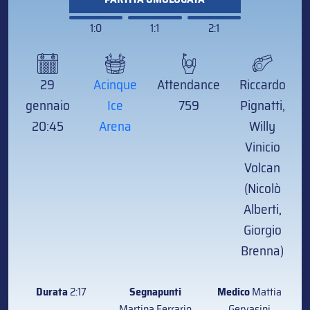
1:0
1:1
2:1
29
Acinque
Attendance
Riccardo
gennaio
Ice
759
Pignatti,
20:45
Arena
Willy
Vinicio
Volcan
(Nicolò
Alberti,
Giorgio
Brenna)
Durata
2:17
Segnapunti
Medico
Mattia
Martina Ferrario
Gervasini