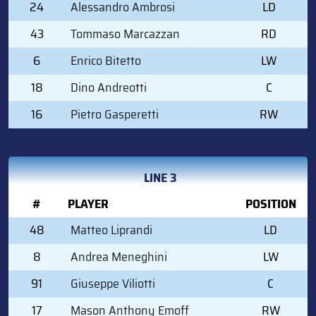
24
Alessandro Ambrosi
LD
43
Tommaso Marcazzan
RD
6
Enrico Bitetto
LW
18
Dino Andreotti
C
16
Pietro Gasperetti
RW
LINE 3
#
PLAYER
POSITION
48
Matteo Liprandi
LD
8
Andrea Meneghini
LW
91
Giuseppe Viliotti
C
17
Mason Anthony Emoff
RW