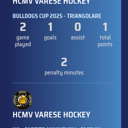
HCMV VARESE HOCKEY
BULLDOGS CUP 2025 - TRIANGOLARE
2
1
0
1
game
goals
assist
total
played
points
2
penalty minutes
HCMV VARESE HOCKEY