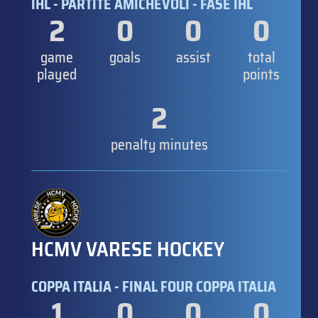
IHL - PARTITE AMICHEVOLI - FASE IHL
2
0
0
0
game
goals
assist
total
played
points
2
penalty minutes
HCMV VARESE HOCKEY
COPPA ITALIA - FINAL FOUR COPPA ITALIA
1
0
0
0