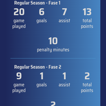
Regular Season - Fase 1
20
6
7
13
game
goals
assist
total
played
points
10
penalty minutes
Regular Season - Fase 2
9
1
1
2
game
goals
assist
total
played
points
2