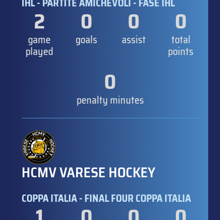
IHL - PARTITE AMICHEVOLI - FASE IHL
2
0
0
0
game
goals
assist
total
played
points
0
penalty minutes
HCMV VARESE HOCKEY
COPPA ITALIA - FINAL FOUR COPPA ITALIA
1
0
0
0