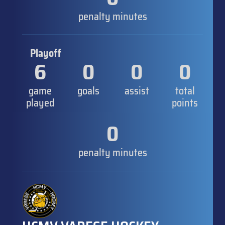
penalty minutes
Playoff
6
0
0
0
game
goals
assist
total
played
points
0
penalty minutes