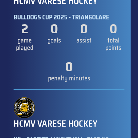
HCMV VARESE HOCKEY
BULLDOGS CUP 2025 - TRIANGOLARE
2
0
0
0
game
goals
assist
total
played
points
0
penalty minutes
HCMV VARESE HOCKEY