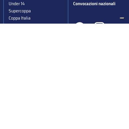
Under 14
Convocazioni nazionali
Supercoppa
Coppa Italia
Federazione Italiana Sport del Ghiaccio
© 2024
Iscrizione al Registro delle Persone Giuridiche di Milano
n.1562/2017 CF 97016560159 | P. IVA 05235981007 Sede