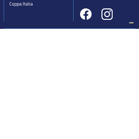
Coppa Italia
Federazione Italiana Sport del Ghiaccio
© 2024
Iscrizione al Registro delle Persone Giuridiche di Milano
n.1562/2017 CF 97016560159 | P. IVA 05235981007 Sede
Legale: Via Piranesi 46 – 20137 – Milano