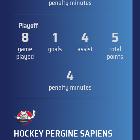
penalty minutes
Playoff
8
1
4
5
game
goals
assist
total
played
points
4
penalty minutes
HOCKEY PERGINE SAPIENS