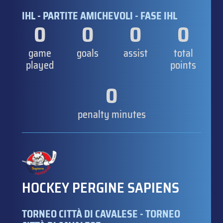
IHL - PARTITE AMICHEVOLI - FASE IHL
0
0
0
0
game
goals
assist
total
played
points
0
penalty minutes
HOCKEY PERGINE SAPIENS
TORNEO CITTÀ DI CAVALESE - TORNEO