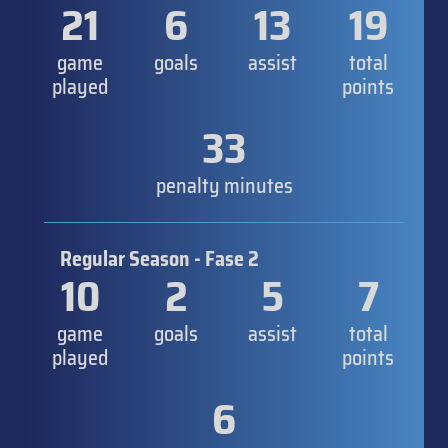
21
6
13
19
game
goals
assist
total
played
points
33
penalty minutes
Regular Season - Fase 2
10
2
5
7
game
goals
assist
total
played
points
6