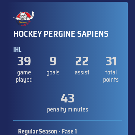
HOCKEY PERGINE SAPIENS
IHL
39
9
22
31
game
goals
assist
total
played
points
43
penalty minutes
Regular Season - Fase 1