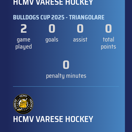
HCMV VARESE HOCKEY
BULLDOGS CUP 2025 - TRIANGOLARE
2
0
0
0
game
goals
assist
total
played
points
0
penalty minutes
HCMV VARESE HOCKEY