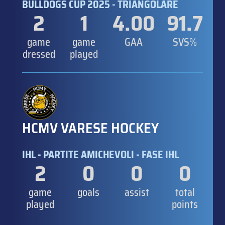
BULLDOGS CUP 2025 - TRIANGOLARE
2
1
4.00
91.7
game
game
GAA
SVS%
dressed
played
HCMV VARESE HOCKEY
IHL - PARTITE AMICHEVOLI - FASE IHL
2
0
0
0
game
goals
assist
total
played
points