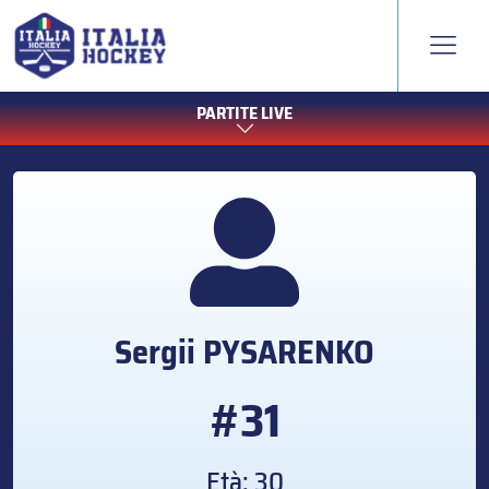
PARTITE LIVE
Sergii
PYSARENKO
#31
Età: 30