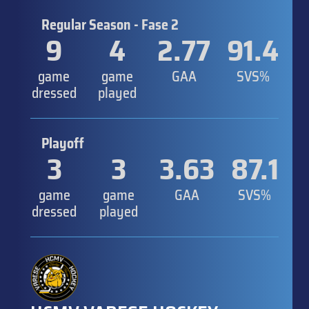
Regular Season - Fase 2
9
4
2.77
91.4
game
game
GAA
SVS%
dressed
played
Playoff
3
3
3.63
87.1
game
game
GAA
SVS%
dressed
played