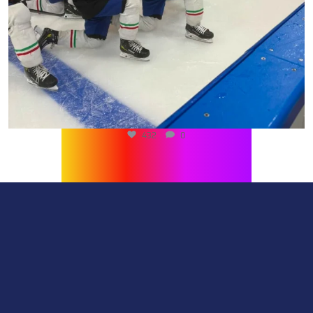
432
0