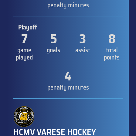
penalty minutes
Playoff
7
5
3
8
game
goals
assist
total
played
points
4
penalty minutes
HCMV VARESE HOCKEY