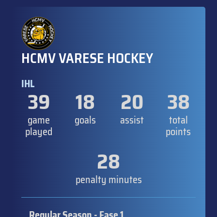
HCMV VARESE HOCKEY
IHL
39
18
20
38
game
goals
assist
total
played
points
28
penalty minutes
Regular Season - Fase 1