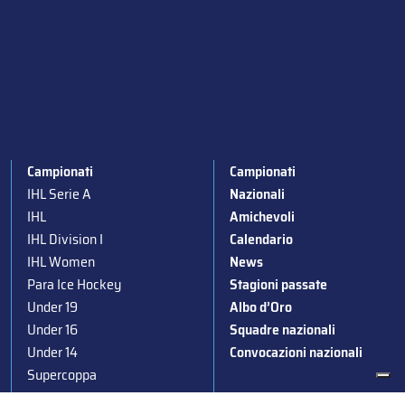
Campionati
Campionati
IHL Serie A
Nazionali
IHL
Amichevoli
IHL Division I
Calendario
IHL Women
News
Para Ice Hockey
Stagioni passate
Under 19
Albo d’Oro
Under 16
Squadre nazionali
Under 14
Convocazioni nazionali
Supercoppa
Coppa Italia