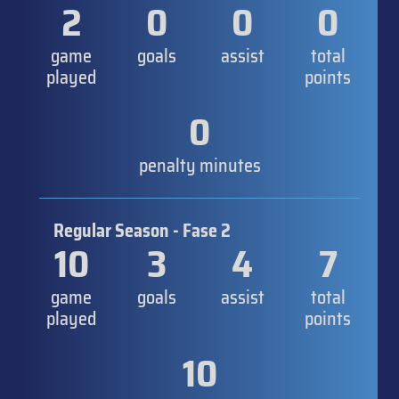
2
0
0
0
game
goals
assist
total
played
points
0
penalty minutes
Regular Season - Fase 2
10
3
4
7
game
goals
assist
total
played
points
10