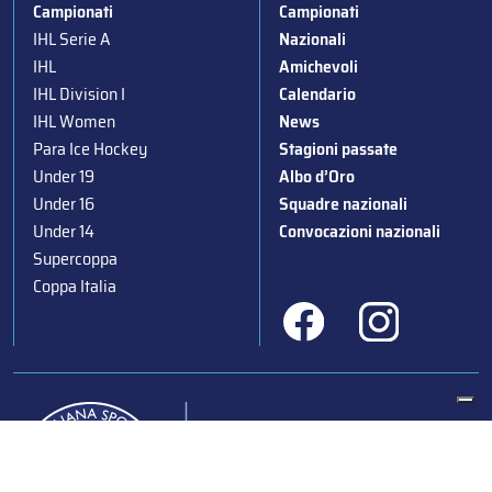
Campionati
Campionati
IHL Serie A
Nazionali
IHL
Amichevoli
IHL Division I
Calendario
IHL Women
News
Para Ice Hockey
Stagioni passate
Under 19
Albo d’Oro
Under 16
Squadre nazionali
Under 14
Convocazioni nazionali
Supercoppa
Coppa Italia