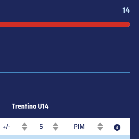
14
Trentino U14
+/-
S
PIM