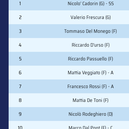
#
PLAYER (POSITION)
1
Nicolo' Cadorin (G) - SS
2
Valerio Frescura (G)
3
Tommaso Del Monego (F)
4
Riccardo D'urso (F)
5
Riccardo Passuello (F)
6
Mattia Veggiato (F) - A
7
Francesco Rossi (F) - A
8
Mattia De Toni (F)
9
Nicolò Rodeghiero (D)
10
Marco Dal Pont (F) - C