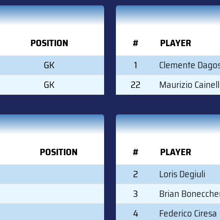
POSITION
#
PLAYER
GK
1
Clemente Dagos
GK
22
Maurizio Cainell
POSITION
#
PLAYER
2
Loris Degiuli
3
Brian Bonecche
4
Federico Ciresa