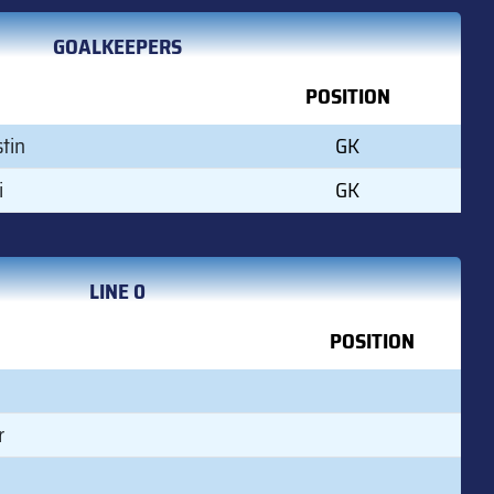
GOALKEEPERS
POSITION
tin
GK
i
GK
LINE 0
POSITION
r