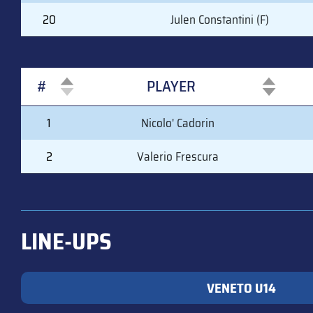
20
Julen Constantini (F)
#
PLAYER
#
PLAYER
1
Nicolo' Cadorin
2
Valerio Frescura
LINE-UPS
VENETO U14