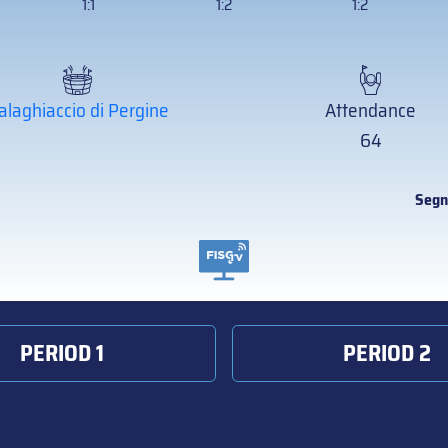
1:1
1:2
1:2
alaghiaccio di Pergine
Attendance
64
Segn
PERIOD 1
PERIOD 2