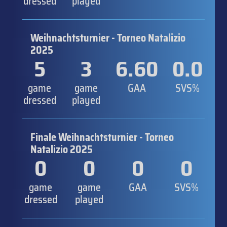
dressed
played
Weihnachtsturnier - Torneo Natalizio
2025
5
3
6.60
0.0
game
game
GAA
SVS%
dressed
played
Finale Weihnachtsturnier - Torneo
Natalizio 2025
0
0
0
0
game
game
GAA
SVS%
dressed
played