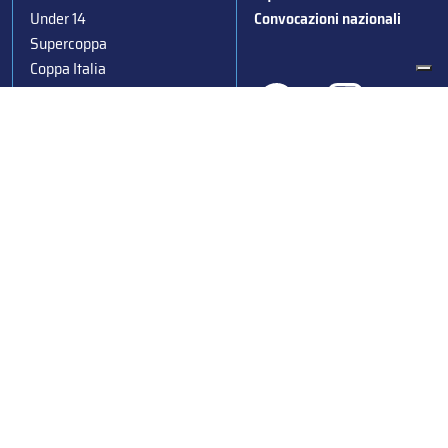
Under 14
Convocazioni nazionali
Supercoppa
Coppa Italia
Federazione Italiana Sport del Ghiaccio
© 2024
Iscrizione al Registro delle Persone Giuridiche di Milano
n.1562/2017 CF 97016560159 | P. IVA 05235981007 Sede