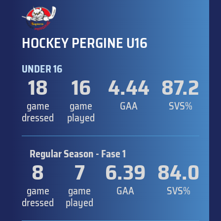
HOCKEY PERGINE U16
UNDER 16
18
16
4.44
87.2
game
game
GAA
SVS%
dressed
played
Regular Season - Fase 1
8
7
6.39
84.0
game
game
GAA
SVS%
dressed
played