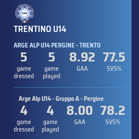
TRENTINO U14
ARGE ALP U14 PERGINE - TRENTO
5
5
8.92
77.5
game
game
GAA
SVS%
dressed
played
Arge Alp U14 - Gruppo A - Pergine
4
4
8.00
78.2
game
game
GAA
SVS%
dressed
played