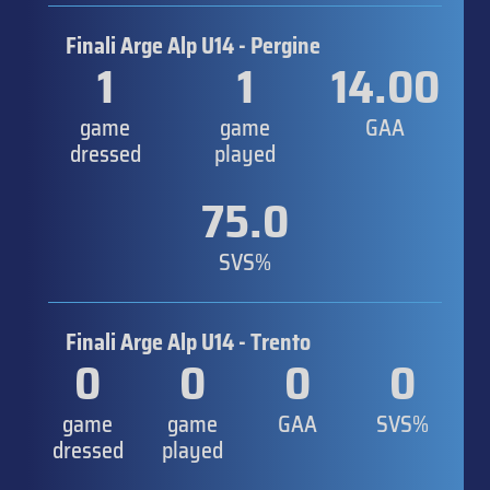
Finali Arge Alp U14 - Pergine
1
1
14.00
game
game
GAA
dressed
played
75.0
SVS%
Finali Arge Alp U14 - Trento
0
0
0
0
game
game
GAA
SVS%
dressed
played