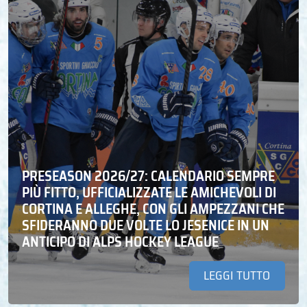
PRESEASON 2026/27: CALENDARIO SEMPRE
PIÙ FITTO, UFFICIALIZZATE LE AMICHEVOLI DI
CORTINA E ALLEGHE, CON GLI AMPEZZANI CHE
SFIDERANNO DUE VOLTE LO JESENICE IN UN
ANTICIPO DI ALPS HOCKEY LEAGUE
LEGGI TUTTO