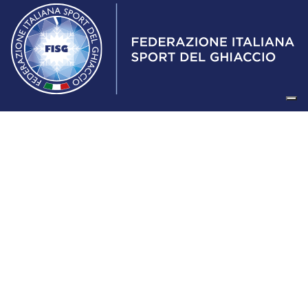
Federazione Italiana Sport del Ghiaccio
© 2024
Iscrizione al Registro delle Persone Giuridiche di Milano
n.1562/2017 CF 97016560159 | P. IVA 05235981007 Sede
Legale: Via Piranesi 46 – 20137 – Milano