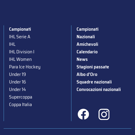
Campionati
Campionati
IHL Serie A
Nazionali
IHL
Amichevoli
IHL Division I
Calendario
IHL Women
News
Para Ice Hockey
Stagioni passate
Under 19
Albo d’Oro
Under 16
Squadre nazionali
Under 14
Convocazioni nazionali
Supercoppa
Coppa Italia