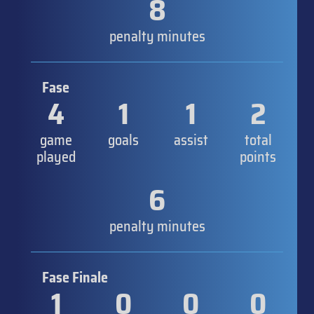
8
penalty minutes
Fase
4
1
1
2
game
goals
assist
total
played
points
6
penalty minutes
Fase Finale
1
0
0
0