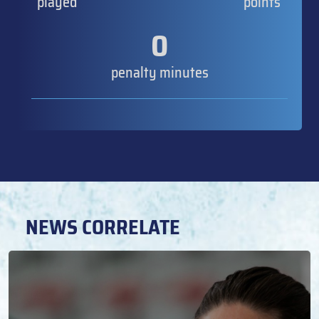
played
points
0
penalty minutes
NEWS CORRELATE