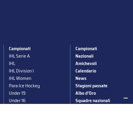
Campionati
Campionati
IHL Serie A
Nazionali
IHL
Amichevoli
IHL Division I
Calendario
IHL Women
News
Para Ice Hockey
Stagioni passate
Under 19
Albo d’Oro
Under 16
Squadre nazionali
Under 14
Convocazioni nazionali
Supercoppa
Coppa Italia