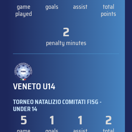
game
goals
assist
total
played
points
2
penalty minutes
VENETO U14
TORNEO NATALIZIO COMITATI FISG -
UNDER 14
5
1
1
2
game
goals
assist
total