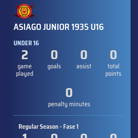
ASIAGO JUNIOR 1935 U16
UNDER 16
2
0
0
0
game
goals
assist
total
played
points
0
penalty minutes
Regular Season - Fase 1