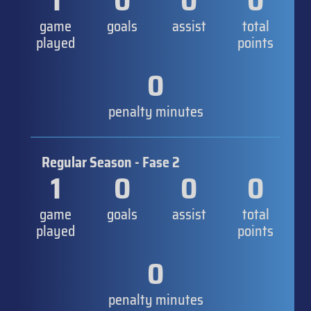
1
0
0
0
game
goals
assist
total
played
points
0
penalty minutes
Regular Season - Fase 2
1
0
0
0
game
goals
assist
total
played
points
0
penalty minutes