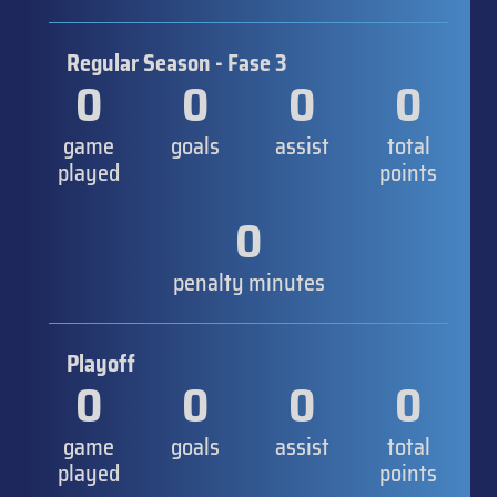
Regular Season - Fase 3
0
0
0
0
game
goals
assist
total
played
points
0
penalty minutes
Playoff
0
0
0
0
game
goals
assist
total
played
points