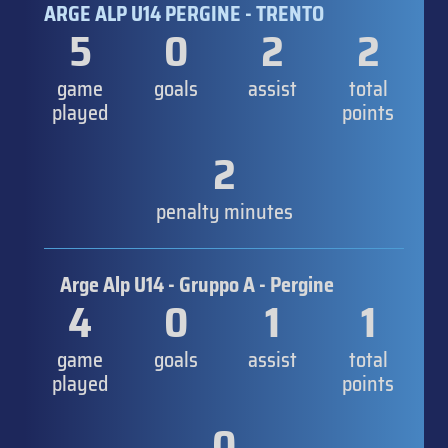
ARGE ALP U14 PERGINE - TRENTO
5
0
2
2
game
goals
assist
total
played
points
2
penalty minutes
Arge Alp U14 - Gruppo A - Pergine
4
0
1
1
game
goals
assist
total
played
points
0