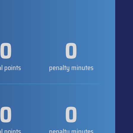
0
0
al points
penalty minutes
0
0
al points
penalty minutes