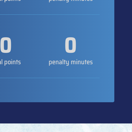
0
0
al points
penalty minutes