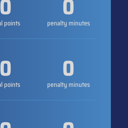
0
0
al points
penalty minutes
0
0
al points
penalty minutes