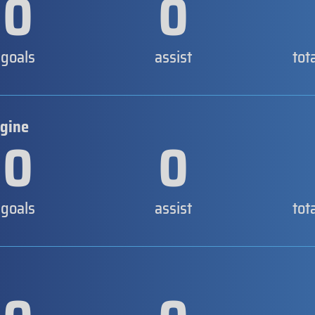
0
0
goals
assist
tot
rgine
0
0
goals
assist
tot