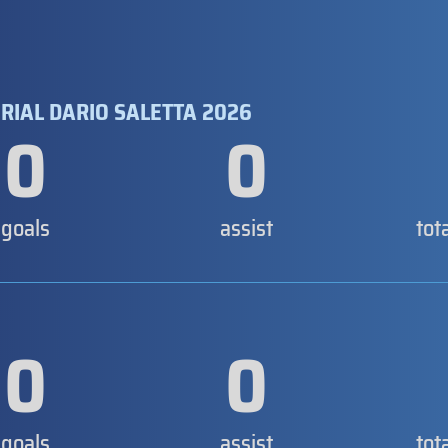
RIAL DARIO SALETTA 2026
0
0
goals
assist
tot
0
0
goals
assist
tot