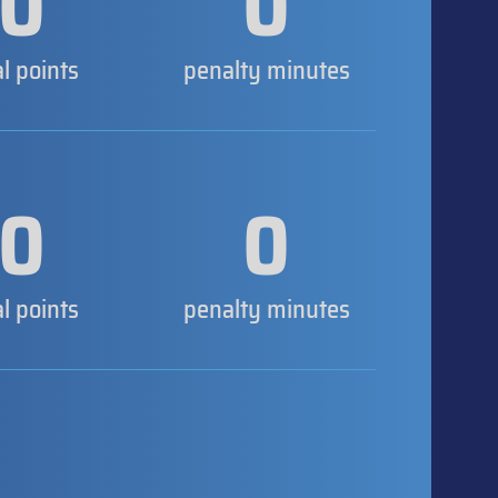
0
0
al points
penalty minutes
0
0
al points
penalty minutes