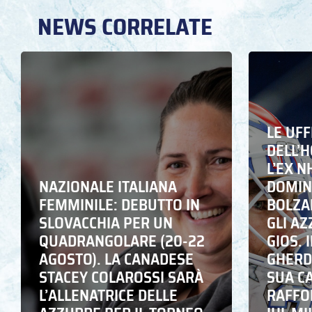
NEWS CORRELATE
LE UFF
DELL’
L’EX N
NAZIONALE ITALIANA
DOMING
FEMMINILE: DEBUTTO IN
BOLZA
SLOVACCHIA PER UN
GLI A
QUADRANGOLARE (20-22
GIOS. I
AGOSTO). LA CANADESE
GHERD
STACEY COLAROSSI SARÀ
SUA C
L’ALLENATRICE DELLE
RAFFO