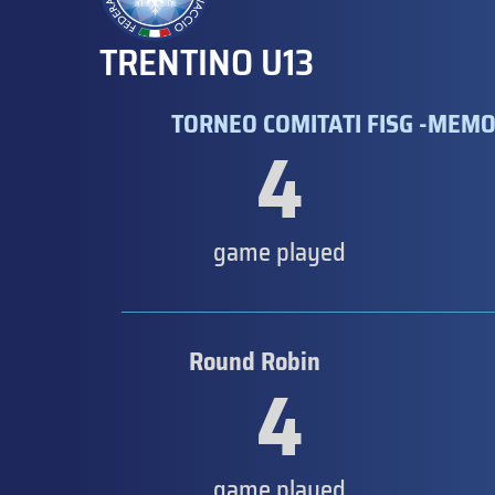
TRENTINO U13
TORNEO COMITATI FISG -MEMO
4
game played
Round Robin
4
game played