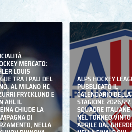
ICIALITÀ
HOCKEY MERCATO:
HLER LOUIS
UE TRA I PALI DEL
ALPS HOCKEY LEAG
NO. AL MILANO HC
PUBBLICATO IL
ZZURRI FRYCKLUND E
CALENDARIO DELLA
N AHL IL
STAGIONE 2026/27.
EINA CHIUDE LA
SQUADRE ITALIANE 
AMPAGNA DI
NEL TORNEO VINTO
RZAMENTO, NELLA
APRILE DAL GHERD