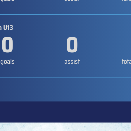
a U13
0
0
goals
assist
tot