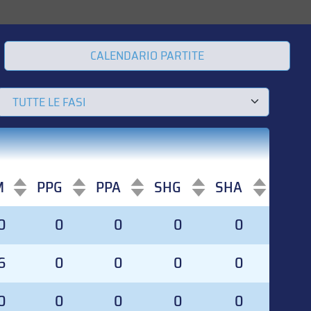
CALENDARIO PARTITE
M
PPG
PPA
SHG
SHA
M
PPG
PPA
SHG
SHA
0
0
0
0
0
6
0
0
0
0
0
0
0
0
0