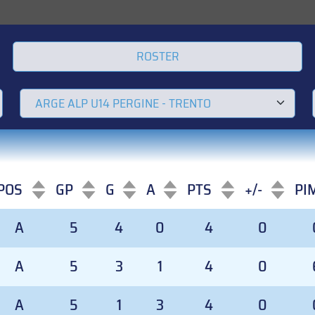
ROSTER
POS
GP
G
A
PTS
+/-
PI
POS
GP
G
A
PTS
+/-
PI
A
5
4
0
4
0
A
5
3
1
4
0
A
5
1
3
4
0