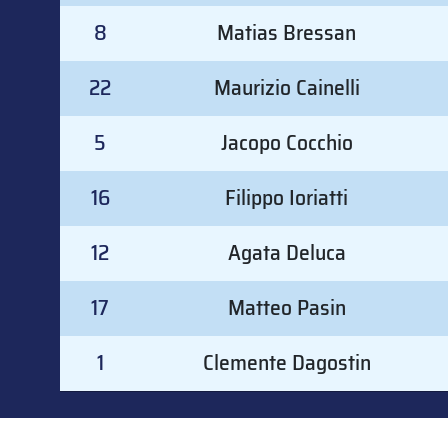
8
Matias Bressan
22
Maurizio Cainelli
5
Jacopo Cocchio
16
Filippo Ioriatti
12
Agata Deluca
17
Matteo Pasin
1
Clemente Dagostin