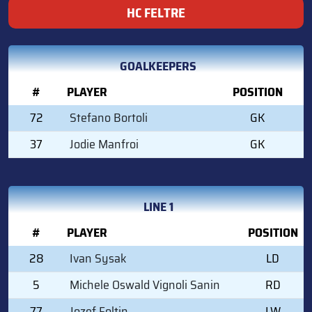
HC FELTRE
GOALKEEPERS
#
PLAYER
POSITION
72
Stefano Bortoli
GK
37
Jodie Manfroi
GK
LINE 1
#
PLAYER
POSITION
28
Ivan Sysak
LD
5
Michele Oswald Vignoli Sanin
RD
77
Jozef Foltin
LW