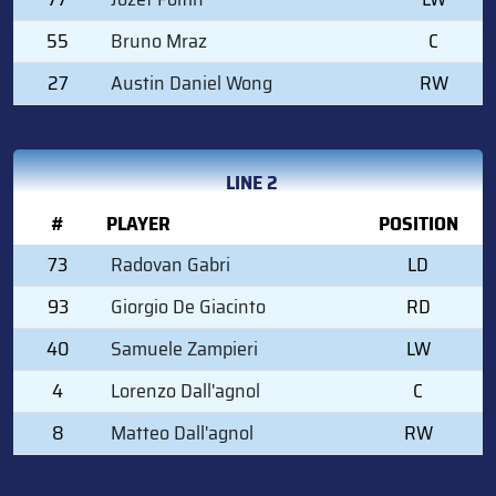
55
Bruno Mraz
C
27
Austin Daniel Wong
RW
LINE 2
#
PLAYER
POSITION
73
Radovan Gabri
LD
93
Giorgio De Giacinto
RD
40
Samuele Zampieri
LW
4
Lorenzo Dall'agnol
C
8
Matteo Dall'agnol
RW