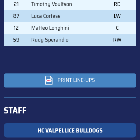
21
Timothy Voulfson
RD
87
Luca Cortese
LW
12
Matteo Longhini
C
59
Rudy Sperandio
RW
PRINT LINE-UPS
STAFF
HC VALPELLICE BULLDOGS