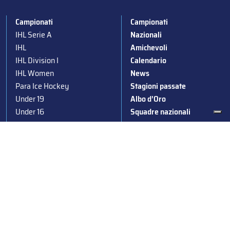
Campionati
Campionati
IHL Serie A
Nazionali
IHL
Amichevoli
IHL Division I
Calendario
IHL Women
News
Para Ice Hockey
Stagioni passate
Under 19
Albo d’Oro
Under 16
Squadre nazionali
Under 14
Convocazioni nazionali
Supercoppa
Coppa Italia