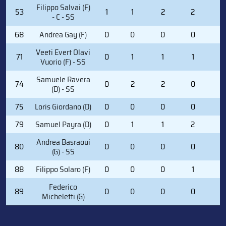
Filippo Salvai (F)
53
1
1
2
2
0
- C - SS
68
Andrea Gay (F)
0
0
0
0
0
Veeti Evert Olavi
71
0
1
1
1
0
Vuorio (F) - SS
Samuele Ravera
74
0
2
2
0
0
(D) - SS
75
Loris Giordano (D)
0
0
0
0
0
79
Samuel Payra (D)
0
1
1
2
0
Andrea Basraoui
80
0
0
0
0
0
(G) - SS
88
Filippo Solaro (F)
0
0
0
1
0
Federico
89
0
0
0
0
0
Micheletti (G)