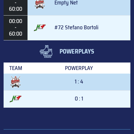
-
Empty Net
60:00
00:00
-
#72 Stefano Bortoli
60:00
POWERPLAYS
TEAM
POWERPLAY
1 : 4
0 : 1