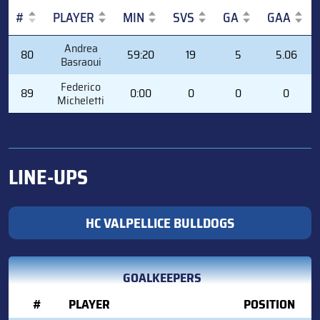
#
PLAYER
MIN
SVS
GA
GAA
#
PLAYER
MIN
SVS
GA
GAA
Andrea
80
59:20
19
5
5.06
Basraoui
Federico
89
0:00
0
0
0
Micheletti
LINE-UPS
HC VALPELLICE BULLDOGS
GOALKEEPERS
#
PLAYER
POSITION