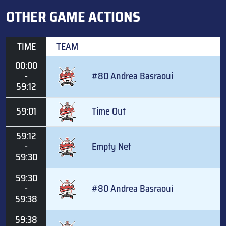
OTHER GAME ACTIONS
TIME
TEAM
00:00
-
#80 Andrea Basraoui
59:12
59:01
Time Out
59:12
-
Empty Net
59:30
59:30
-
#80 Andrea Basraoui
59:38
59:38