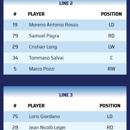
LINE 2
#
PLAYER
POSITION
19
Moreno Antonio Rosso
LD
79
Samuel Payra
RD
29
Cristian Long
LW
34
Tommaso Salvai
C
5
Marco Pozzi
RW
LINE 3
#
PLAYER
POSITION
75
Loris Giordano
LD
28
Jean Nicolò Leger
RD