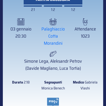
2:1
1:2
1:2
03 gennaio
Palaghiaccio
Attendance
20:30
Cotta
1023
Morandini
Simone Lega, Aleksandr Petrov
(Davide Magliano, Luca Tortia)
Durata
2:18
Segnapunti
Medico
Gabriela
Monica Benech
Vlashi