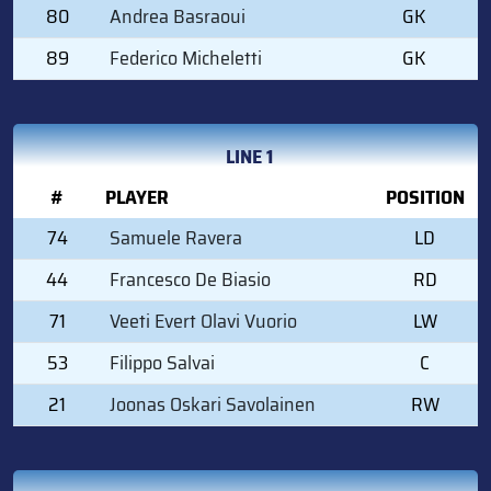
80
Andrea Basraoui
GK
89
Federico Micheletti
GK
LINE 1
#
PLAYER
POSITION
74
Samuele Ravera
LD
44
Francesco De Biasio
RD
71
Veeti Evert Olavi Vuorio
LW
53
Filippo Salvai
C
21
Joonas Oskari Savolainen
RW