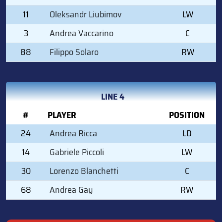
11
Oleksandr Liubimov
LW
3
Andrea Vaccarino
C
88
Filippo Solaro
RW
LINE 4
#
PLAYER
POSITION
24
Andrea Ricca
LD
14
Gabriele Piccoli
LW
30
Lorenzo Blanchetti
C
68
Andrea Gay
RW