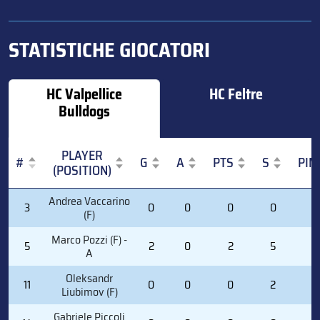
STATISTICHE GIOCATORI
HC Valpellice
HC Feltre
Bulldogs
PLAYER
#
G
A
PTS
S
PIM
(POSITION)
#
PLAYER
G
A
PTS
S
PIM
Andrea Vaccarino
3
0
0
0
0
0
(POSITION)
(F)
Marco Pozzi (F) -
5
2
0
2
5
0
A
Oleksandr
11
0
0
0
2
0
Liubimov (F)
Gabriele Piccoli