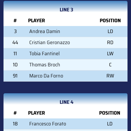
LINE 3
#
PLAYER
POSITION
3
Andrea Damin
LD
44
Cristian Geronazzo
RD
11
Tobia Fantinel
LW
10
Thomas Broch
C
91
Marco Da Forno
RW
LINE 4
#
PLAYER
POSITION
18
Francesco Forato
LD