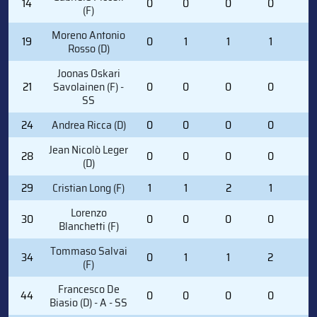
14
0
0
0
0
2
(F)
Moreno Antonio
19
0
1
1
1
0
Rosso (D)
Joonas Oskari
21
Savolainen (F) -
0
0
0
0
4
SS
24
Andrea Ricca (D)
0
0
0
0
0
Jean Nicolò Leger
28
0
0
0
0
0
(D)
29
Cristian Long (F)
1
1
2
1
0
Lorenzo
30
0
0
0
0
0
Blanchetti (F)
Tommaso Salvai
34
0
1
1
2
0
(F)
Francesco De
44
0
0
0
0
0
Biasio (D) - A - SS