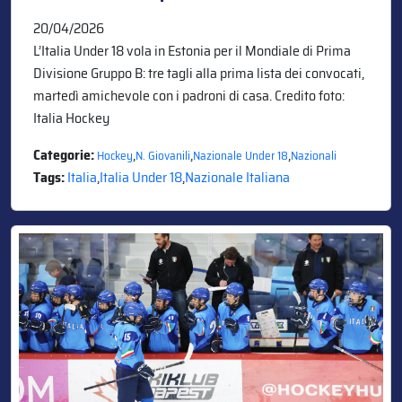
20/04/2026
L’Italia Under 18 vola in Estonia per il Mondiale di Prima
Divisione Gruppo B: tre tagli alla prima lista dei convocati,
martedì amichevole con i padroni di casa. Credito foto:
Italia Hockey
Categorie:
,
,
,
Hockey
N. Giovanili
Nazionale Under 18
Nazionali
Tags:
Italia
,
Italia Under 18
,
Nazionale Italiana