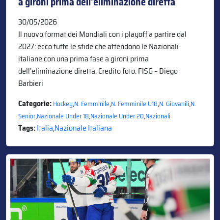
a gironi prima dell’eliminazione diretta
30/05/2026
Il nuovo format dei Mondiali con i playoff a partire dal
2027: ecco tutte le sfide che attendono le Nazionali
italiane con una prima fase a gironi prima
dell’eliminazione diretta. Credito foto: FISG – Diego
Barbieri
Categorie:
,
,
,
,
Hockey
N. Femminile
N. Femminile U18
N. Giovanili
N.
,
,
,
Senior
Nazionale Under 18
Nazionale Under 20
Nazionali
Tags:
Italia
,
Nazionale Italiana