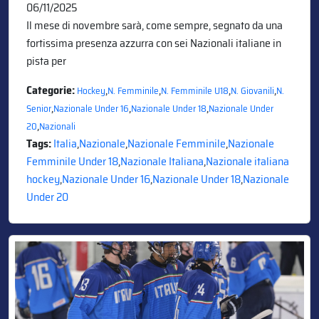
06/11/2025
Il mese di novembre sarà, come sempre, segnato da una
fortissima presenza azzurra con sei Nazionali italiane in
pista per
Categorie:
,
,
,
,
Hockey
N. Femminile
N. Femminile U18
N. Giovanili
N.
,
,
,
Senior
Nazionale Under 16
Nazionale Under 18
Nazionale Under
,
20
Nazionali
Tags:
Italia
,
Nazionale
,
Nazionale Femminile
,
Nazionale
Femminile Under 18
,
Nazionale Italiana
,
Nazionale italiana
hockey
,
Nazionale Under 16
,
Nazionale Under 18
,
Nazionale
Under 20