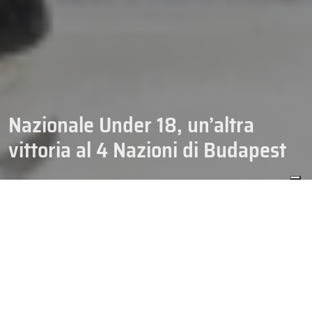
Nazionale Under 18, un’altra
vittoria al 4 Nazioni di Budapest
07/11/2025
HOCKEY
NAZIONALE UNDER 18
NAZIONALI
Continua nel migliore dei modi il cammino della
Nazionale Under
18 al Torneo 4 Nazioni di Budapest.
La formazione di coach
Ambrosi ha superato in maniera netta la Slovenia U18 per 5 a 1
e
bissa il successo della prima giornata dopo il 4 a 2 inflitto ai
padroni di casa dell’Ungheria U18. Contro la Slovenia, l’Italia parte