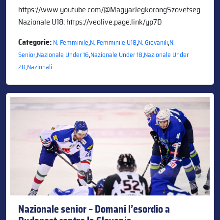
https://www.youtube.com/@MagyarJegkorongSzovetseg
Nazionale U18: https://veolive.page.link/yp7D
Categorie:
,
,
,
N. Femminile
N. Femminile U18
N. Giovanili
N.
,
,
,
Senior
Nazionale Under 16
Nazionale Under 18
Nazionale Under
,
20
Nazionali
Nazionale senior – Domani l’esordio a