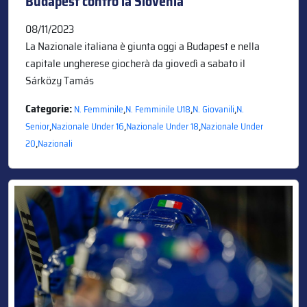
Budapest contro la Slovenia
08/11/2023
La Nazionale italiana è giunta oggi a Budapest e nella
capitale ungherese giocherà da giovedì a sabato il
Sárközy Tamás
Categorie:
,
,
,
N. Femminile
N. Femminile U18
N. Giovanili
N.
,
,
,
Senior
Nazionale Under 16
Nazionale Under 18
Nazionale Under
,
20
Nazionali