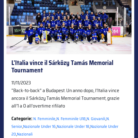
L’Italia vince il Sárközy Tamás Memorial
Tournament
11/11/2023
“Back-to-back” a Budapest. Un anno dopo, l’Italia vince
ancora il Sárközy Tamás Memorial Tournament, grazie
all’1 a 0 all’overtime rifilato
Categorie:
,
,
,
N. Femminile
N. Femminile U18
N. Giovanili
N.
,
,
,
Senior
Nazionale Under 16
Nazionale Under 18
Nazionale Under
,
20
Nazionali