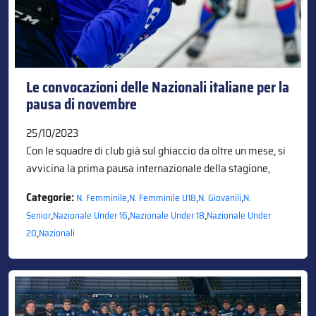
Le convocazioni delle Nazionali italiane per la
pausa di novembre
25/10/2023
Con le squadre di club già sul ghiaccio da oltre un mese, si
avvicina la prima pausa internazionale della stagione,
Categorie:
,
,
,
N. Femminile
N. Femminile U18
N. Giovanili
N.
,
,
,
Senior
Nazionale Under 16
Nazionale Under 18
Nazionale Under
,
20
Nazionali