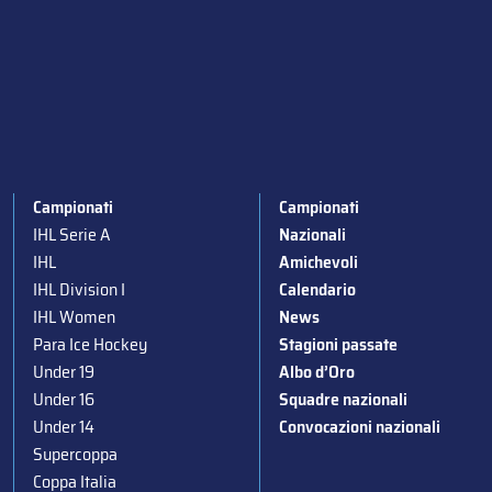
Campionati
Campionati
IHL Serie A
Nazionali
IHL
Amichevoli
IHL Division I
Calendario
IHL Women
News
Para Ice Hockey
Stagioni passate
Under 19
Albo d’Oro
Under 16
Squadre nazionali
Under 14
Convocazioni nazionali
Supercoppa
Coppa Italia