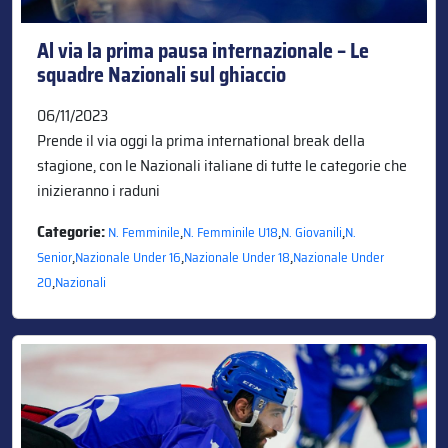
Al via la prima pausa internazionale – Le
squadre Nazionali sul ghiaccio
06/11/2023
Prende il via oggi la prima international break della
stagione, con le Nazionali italiane di tutte le categorie che
inizieranno i raduni
Categorie:
,
,
,
N. Femminile
N. Femminile U18
N. Giovanili
N.
,
,
,
Senior
Nazionale Under 16
Nazionale Under 18
Nazionale Under
,
20
Nazionali