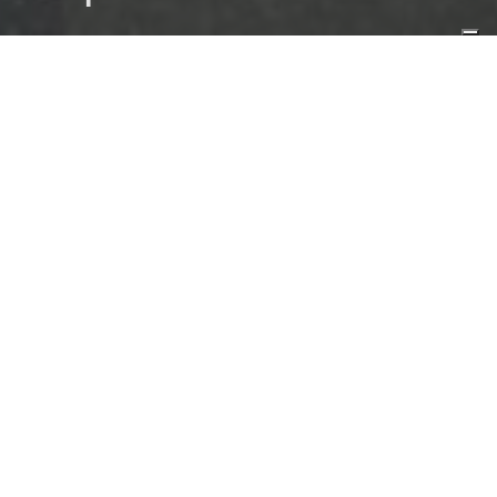
HOCKEY
N. GIOVANILI
20/04/2026
NAZIONALE UNDER 18
NAZIONALI
Finiti quattro giorni di raduno ad Appiano l’
Italia Under 18
è partita
per l’Estonia, dove giocherà il
Mondiale di Prima Divisione Gruppo
B
. Gli azzurrini hanno sostenuto una prima parte di lavoro con
doppia sessione di allenamento quotidiana, ora a due anni di
distanza tornano nel paese baltico dove, nell’evento iridato 2024,
retrocedettero con 4 punti nei cinque match disputati. Vinto il
Mondiale di Seconda Divisione Gruppo A di dodici mesi fa ad
Asiago la
Nazionale
giovanile è pronta a riprovarci in un torneo
che la vedrà opposta ad Austria, Corea del Sud, Francia, Lituania
ed Estonia.
Proprio contro l’Estonia i ragazzi guidati dall’head coach
Andrea
Ambrosi
disputeranno l’unica amichevole preiridata alle 18.00