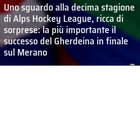
Uno sguardo alla decima stagione
di Alps Hockey League, ricca di
sorprese: la più importante il
successo del Gherdeina in finale
sul Merano
ALPS HOCKEY LEAGUE
CAMPIONATI
22/04/2026
HOCKEY
SENIOR
Sabato scorso, l’
HC Gherdeina valgardena.it
si è laureato
campione dell’
Alps Hockey League
per la prima volta, con una
vittoria a sorpresa davvero sbalorditiva. Al termine della stagione
regolare, la squadra altoatesina occupava solo l’undicesimo posto
in classifica, ma ha poi messo a segno una serie incredibile di