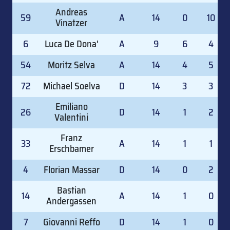
Andreas
59
A
14
0
10
Vinatzer
6
Luca De Dona'
A
9
6
4
54
Moritz Selva
A
14
4
5
72
Michael Soelva
D
14
3
3
Emiliano
26
D
14
1
2
Valentini
Franz
33
A
14
1
1
Erschbamer
4
Florian Massar
D
14
0
2
Bastian
14
A
14
1
0
Andergassen
7
Giovanni Reffo
D
14
1
0