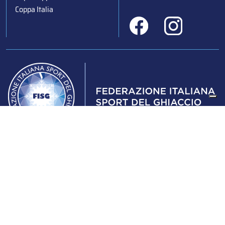
Coppa Italia
Federazione Italiana Sport del Ghiaccio
© 2024
Iscrizione al Registro delle Persone Giuridiche di Milano
n.1562/2017 CF 97016560159 | P. IVA 05235981007 Sede
Legale: Via Piranesi 46 – 20137 – Milano