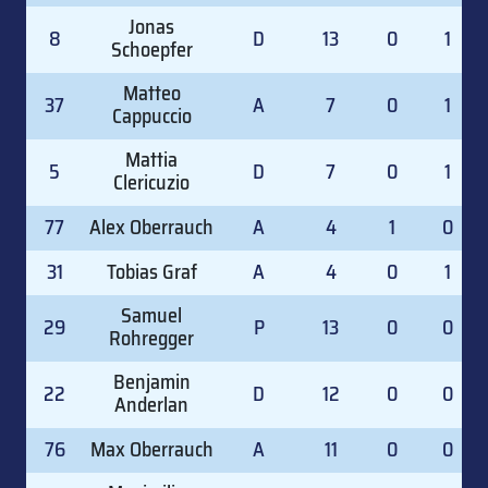
Jonas
8
D
13
0
1
Schoepfer
Matteo
37
A
7
0
1
Cappuccio
Mattia
5
D
7
0
1
Clericuzio
77
Alex Oberrauch
A
4
1
0
31
Tobias Graf
A
4
0
1
Samuel
29
P
13
0
0
Rohregger
Benjamin
22
D
12
0
0
Anderlan
76
Max Oberrauch
A
11
0
0