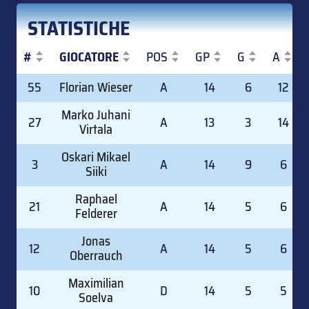
STATISTICHE
#
GIOCATORE
POS
GP
G
A
#
GIOCATORE
POS
GP
G
A
55
Florian Wieser
A
14
6
12
Marko Juhani
27
A
13
3
14
Virtala
Oskari Mikael
3
A
14
9
6
Siiki
Raphael
21
A
14
5
6
Felderer
Jonas
12
A
14
5
6
Oberrauch
Maximilian
10
D
14
5
5
Soelva