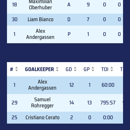
Maximilian
18
A
9
0
0
Oberhuber
30
Liam Bianco
D
7
0
0
Alex
1
P
1
0
0
Andergassen
#
GOALKEEPER
GD
GP
TOI
TOI
#
GOALKEEPER
GD
GP
TOI
TOI
Alex
1
12
1
60:00
6.
Andergassen
Samuel
29
14
13
795:57
92.
Rohregger
25
Cristiano Cerato
2
0
0:00
0.