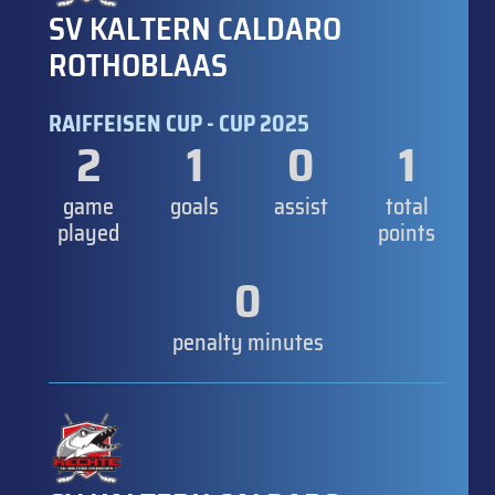
SV KALTERN CALDARO
ROTHOBLAAS
RAIFFEISEN CUP - CUP 2025
2
1
0
1
game
goals
assist
total
played
points
0
penalty minutes