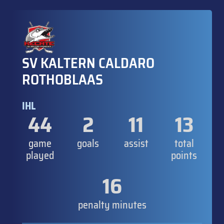
SV KALTERN CALDARO
ROTHOBLAAS
IHL
44
2
11
13
game
goals
assist
total
played
points
16
penalty minutes