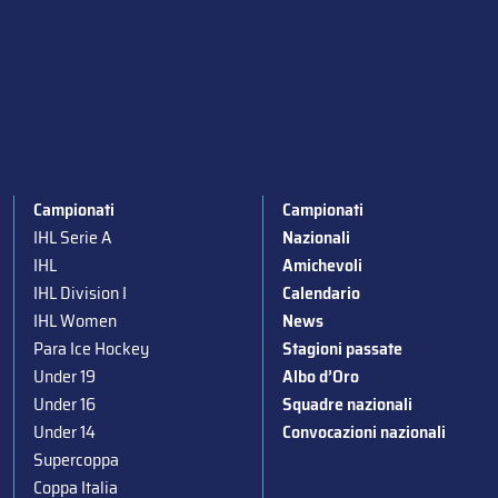
Campionati
Campionati
IHL Serie A
Nazionali
IHL
Amichevoli
IHL Division I
Calendario
IHL Women
News
Para Ice Hockey
Stagioni passate
Under 19
Albo d’Oro
Under 16
Squadre nazionali
Under 14
Convocazioni nazionali
Supercoppa
Coppa Italia