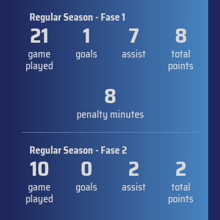
Regular Season - Fase 1
21
1
7
8
game
goals
assist
total
played
points
8
penalty minutes
Regular Season - Fase 2
10
0
2
2
game
goals
assist
total
played
points