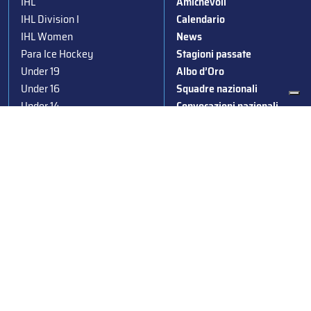
IHL
Amichevoli
IHL Division I
Calendario
IHL Women
News
Para Ice Hockey
Stagioni passate
Under 19
Albo d’Oro
Under 16
Squadre nazionali
Under 14
Convocazioni nazionali
Supercoppa
Coppa Italia