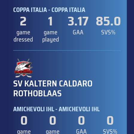
COPPA ITALIA - COPPA ITALIA
2
1
3.17
85.0
game
game
GAA
SVS%
dressed
played
SV KALTERN CALDARO
ROTHOBLAAS
AMICHEVOLI IHL - AMICHEVOLI IHL
0
0
0
0
game
game
GAA
SVS%