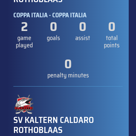
COPPA ITALIA - COPPA ITALIA
2
0
0
0
game
goals
assist
total
played
points
0
penalty minutes
SV KALTERN CALDARO
ROTHOBLAAS