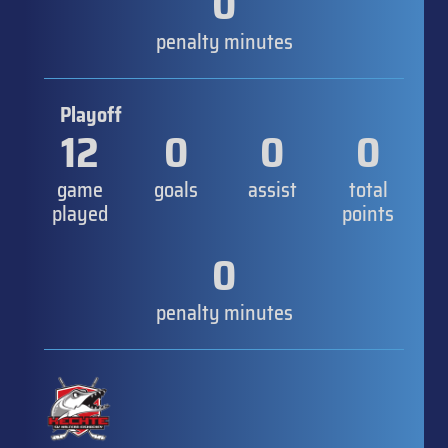
0
penalty minutes
Playoff
12
0
0
0
game
goals
assist
total
played
points
0
penalty minutes