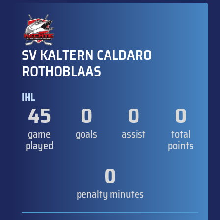
SV KALTERN CALDARO
ROTHOBLAAS
IHL
45
0
0
0
game
goals
assist
total
played
points
0
penalty minutes