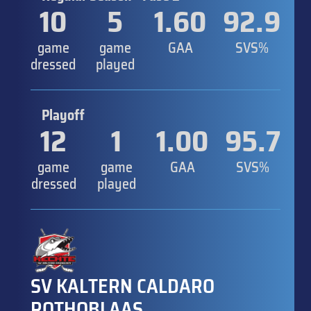
10
5
1.60
92.9
game
game
GAA
SVS%
dressed
played
Playoff
12
1
1.00
95.7
game
game
GAA
SVS%
dressed
played
SV KALTERN CALDARO
ROTHOBLAAS