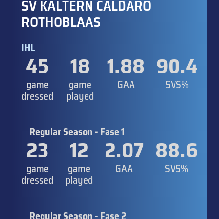
SV KALTERN CALDARO
ROTHOBLAAS
IHL
45
18
1.88
90.4
game
game
GAA
SVS%
dressed
played
Regular Season - Fase 1
23
12
2.07
88.6
game
game
GAA
SVS%
dressed
played
Regular Season - Fase 2