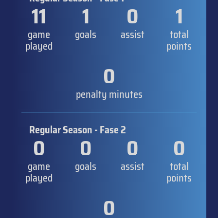
11
1
0
1
game
goals
assist
total
played
points
0
penalty minutes
Regular Season - Fase 2
0
0
0
0
game
goals
assist
total
played
points
0