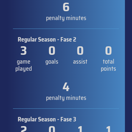
6
penalty minutes
Regular Season - Fase 2
3
0
0
0
game
goals
assist
total
played
points
4
penalty minutes
Regular Season - Fase 3
2
0
1
1