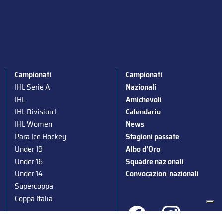
Campionati
Campionati
IHL Serie A
Nazionali
IHL
Amichevoli
IHL Division I
Calendario
IHL Women
News
Para Ice Hockey
Stagioni passate
Under 19
Albo d’Oro
Under 16
Squadre nazionali
Under 14
Convocazioni nazionali
Supercoppa
Coppa Italia