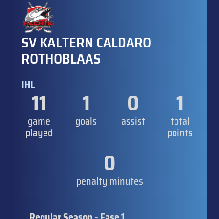
SV KALTERN CALDARO
ROTHOBLAAS
IHL
11
1
0
1
game
goals
assist
total
played
points
0
penalty minutes
Regular Season - Fase 1