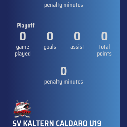
penalty minutes
Playoff
0
0
0
0
game
goals
assist
total
played
points
0
penalty minutes
SV KALTERN CALDARO U19