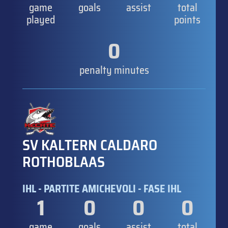
game
goals
assist
total
played
points
0
penalty minutes
SV KALTERN CALDARO
ROTHOBLAAS
IHL - PARTITE AMICHEVOLI - FASE IHL
1
0
0
0
game
goals
assist
total