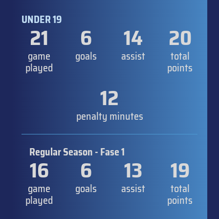
UNDER 19
21
6
14
20
game
goals
assist
total
played
points
12
penalty minutes
Regular Season - Fase 1
16
6
13
19
game
goals
assist
total
played
points