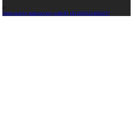
0
Open post by italia.hockey with ID 18128583214659237