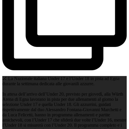
🏒 La Nazionale italiana Under 17 e l’Under 18 in pista ad Egna
durante la settimana dedicata alle giovanili azzurre.
In attesa dell’arrivo dell’Under 20, previsto per giovedì, alla Würth
Arena di Egna lavorano in pista per due allenamenti al giorno la
selezione Under 17 e quella Under 18. Gli azzurrini, guidati
rispettivamente dal duo Alessandro Fontana-Giovanni Marchetti e
da Luca Felicetti, hanno in programma allenamenti e partite
amichevoli, con l’Under 17 che sfiderà due volte l’Under 16, mentre
l’Under 18 si misurerà con l’Under 20. Il programma completo e i