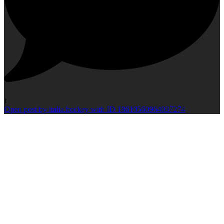
1
Open post by italia.hockey with ID 18610560964037274