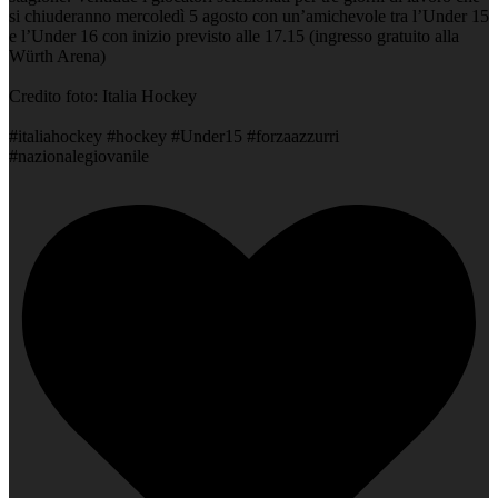
si chiuderanno mercoledì 5 agosto con un’amichevole tra l’Under 15
e l’Under 16 con inizio previsto alle 17.15 (ingresso gratuito alla
Würth Arena)
Credito foto: Italia Hockey
#italiahockey #hockey #Under15 #forzaazzurri
#nazionalegiovanile