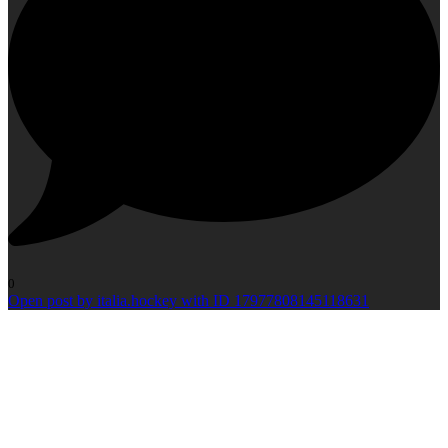
0
Open post by italia.hockey with ID 17977808145118631