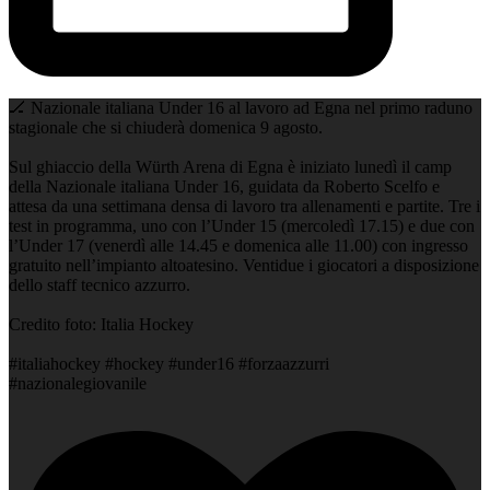
🏒 Nazionale italiana Under 16 al lavoro ad Egna nel primo raduno
stagionale che si chiuderà domenica 9 agosto.
Sul ghiaccio della Würth Arena di Egna è iniziato lunedì il camp
della Nazionale italiana Under 16, guidata da Roberto Scelfo e
attesa da una settimana densa di lavoro tra allenamenti e partite. Tre i
test in programma, uno con l’Under 15 (mercoledì 17.15) e due con
l’Under 17 (venerdì alle 14.45 e domenica alle 11.00) con ingresso
gratuito nell’impianto altoatesino. Ventidue i giocatori a disposizione
dello staff tecnico azzurro.
Credito foto: Italia Hockey
#italiahockey #hockey #under16 #forzaazzurri
#nazionalegiovanile