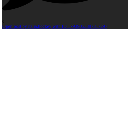
0
Open post by italia.hockey with ID 17939053887317297