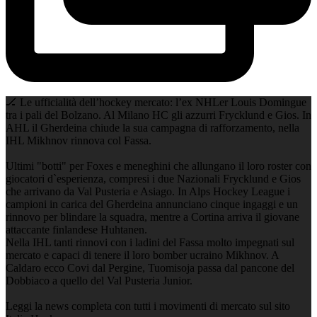
🏒 Le ufficialità dell’hockey mercato: l’ex NHLer Louis Domingue
tra i pali del Bolzano. Al Milano HC gli azzurri Frycklund e Gios. In
AHL il Gherdeina chiude la sua campagna di rafforzamento, nella
IHL Mikhnov rinnova col Fassa.
Ultimi "botti" per Foxes e meneghini che allungano il loro roster con
giocatori d`esperienza, compresi i due Nazionali Frycklund e Gios
che arrivano da Val Pusteria e Asiago. In Alps Hockey League i
campioni in carica del Gherdeina annunciano cinque ingaggi e un
rinnovo per blindare la squadra, mentre a Cortina arriva il giovane
attaccante finlandese Huhtanen.
Nella IHL tanti rinnovi con i ladini del Fassa molto impegnati sul
mercato e capaci di tenere il loro bomber ucraino Mikhnov. A
Caldaro ecco Covi dal Pergine, Tuomisoja passa dal pancone del
Dobbiaco a quello del Val Pusteria Junior.
Leggi la news completa con tutti i movimenti di mercato sul sito