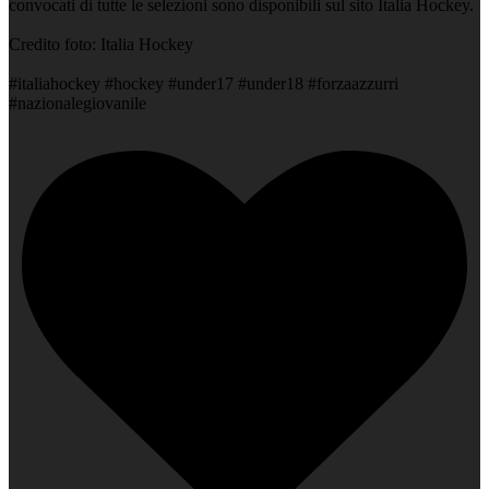
convocati di tutte le selezioni sono disponibili sul sito Italia Hockey.
Credito foto: Italia Hockey
#italiahockey #hockey #under17 #under18 #forzaazzurri
#nazionalegiovanile