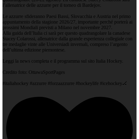
l’allenatrice delle azzurre per il torneo di Bardejov.
Le azzurre sfideranno Paesi Bassi, Slovacchia e Austria nel primo
appuntamento della stagione 2026/27, importante perché porterà ai
prossimi Mondiali previsti a Milano nel novembre 2027.
Alla guida dell’Italia ci sarà per questo quadrangolare la canadese
Stacey Colarossi, allenatrice dalla grande esperienza collegiale con
tre medaglie vinte alle Universiadi invernali, compreso l’argento
dell’ultima edizione piemontese.
Leggi la news completa e il programma sul sito Italia Hockey.
Credito foto: OttawaSportPages
#italiahockey #azzurre #forzaazzurre #hockeylife #icehockey🏒