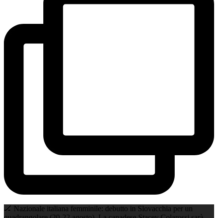
🏒 Nazionale italiana femminile: debutto in Slovacchia per un
quadrangolare (20-22 agosto). La canadese Stacey Colarossi sarà