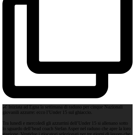
🏒 Iniziata ad Egna la settimana di raduno per cinque Nazionali
giovanili azzurre: ecco l’Under 15 sul ghiaccio.
Tra lunedì e mercoledì gli azzurrini dell’Under 15 si allenano sotto
lo sguardo dell’head coach Stefan Asper nel raduno che apre la loro
stagione. Ventidue i giocatori selezionati per tre giorni di lavoro che