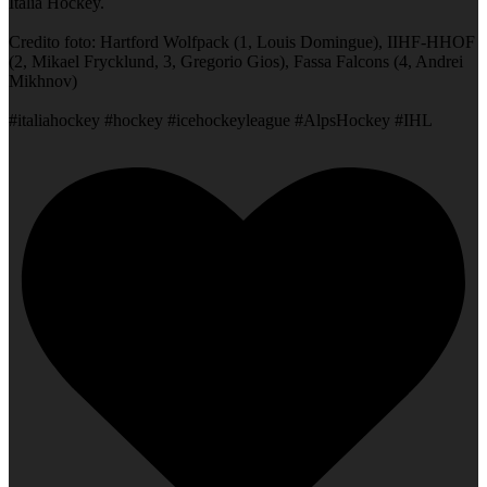
Italia Hockey.
Credito foto: Hartford Wolfpack (1, Louis Domingue), IIHF-HHOF
(2, Mikael Frycklund, 3, Gregorio Gios), Fassa Falcons (4, Andrei
Mikhnov)
#italiahockey #hockey #icehockeyleague #AlpsHockey #IHL