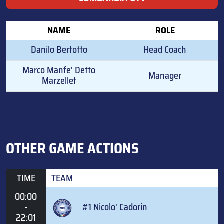
NAME
ROLE
Danilo Bertotto
Head Coach
Marco Manfe' Detto
Manager
Marzellet
OTHER GAME ACTIONS
TIME
TEAM
00:00
-
#1 Nicolo' Cadorin
22:01