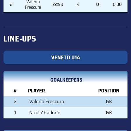
Valerio
2
22:59
4
0
0.00
Frescura
LINE-UPS
VENETO U14
GOALKEEPERS
#
PLAYER
POSITION
2
Valerio Frescura
GK
1
Nicolo' Cadorin
GK