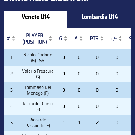
Veneto U14
Lombardia U14
PLAYER
#
G
A
PTS
+/-
S
(POSITION)
#
PLAYER
G
A
PTS
+/-
S
Nicolo' Cadorin
1
0
0
0
0
0
(POSITION)
(G) - SS
Valerio Frescura
2
0
0
0
0
0
(G)
Tommaso Del
3
0
0
0
0
0
Monego (F)
Riccardo D'urso
4
0
0
0
0
3
(F)
Riccardo
5
1
1
2
0
2
Passuello (F)