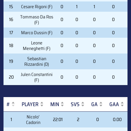
15
Cesare Rigoni (F)
0
1
1
0
1
Tommaso Da Ros
16
0
0
0
0
1
(F)
17
Marco Dussin (F)
0
0
0
0
4
Leone
18
0
0
0
0
7
Meneghetti (F)
Sebastian
19
0
0
0
0
2
Rizzardini (D)
Julen Constantini
20
0
0
0
0
4
(F)
#
PLAYER
MIN
SVS
GA
GAA
#
PLAYER
MIN
SVS
GA
GAA
Nicolo'
1
22:01
2
0
0.00
Cadorin