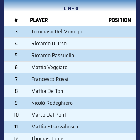
LINE 0
#
PLAYER
POSITION
3
Tommaso Del Monego
4
Riccardo D'urso
5
Riccardo Passuello
6
Mattia Veggiato
7
Francesco Rossi
8
Mattia De Toni
9
Nicolò Rodeghiero
10
Marco Dal Pont
11
Mattia Strazzabosco
12
Thomas Tome'