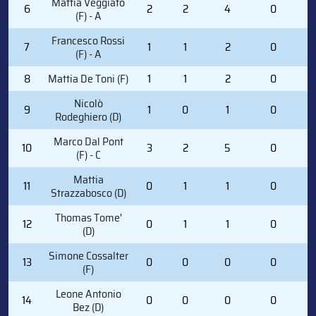
Mattia Veggiato
6
2
2
4
0
2
(F) - A
Francesco Rossi
7
1
1
2
0
5
(F) - A
8
Mattia De Toni (F)
1
1
2
0
3
Nicolò
9
1
0
1
0
6
Rodeghiero (D)
Marco Dal Pont
10
3
2
5
0
6
(F) - C
Mattia
11
0
1
1
0
2
Strazzabosco (D)
Thomas Tome'
12
0
1
1
0
5
(D)
Simone Cossalter
13
0
0
0
0
0
(F)
Leone Antonio
14
0
0
0
0
1
Bez (D)