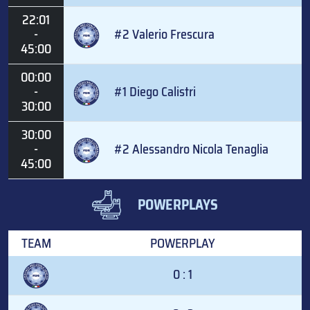
22:01
-
#2 Valerio Frescura
45:00
00:00
-
#1 Diego Calistri
30:00
30:00
-
#2 Alessandro Nicola Tenaglia
45:00
POWERPLAYS
TEAM
POWERPLAY
0 : 1