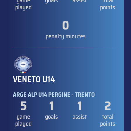
game
goals
assist
total
played
points
0
penalty minutes
VENETO U14
ARGE ALP U14 PERGINE - TRENTO
5
1
1
2
game
goals
assist
total
played
points