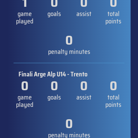
1
0
0
0
game
goals
assist
total
played
points
0
penalty minutes
Finali Arge Alp U14 - Trento
0
0
0
0
game
goals
assist
total
played
points
0
penalty minutes