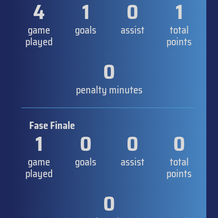
4
1
0
1
game
goals
assist
total
played
points
0
penalty minutes
Fase Finale
1
0
0
0
game
goals
assist
total
played
points
0