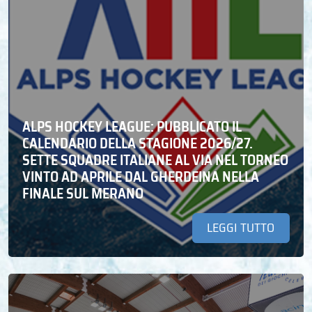
ALPS HOCKEY LEAGUE: PUBBLICATO IL
CALENDARIO DELLA STAGIONE 2026/27.
SETTE SQUADRE ITALIANE AL VIA NEL TORNEO
VINTO AD APRILE DAL GHERDEINA NELLA
FINALE SUL MERANO
LEGGI TUTTO