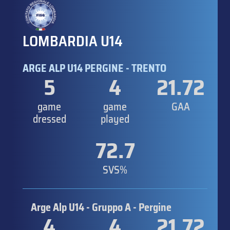
LOMBARDIA U14
ARGE ALP U14 PERGINE - TRENTO
5
4
21.72
game
game
GAA
dressed
played
72.7
SVS%
Arge Alp U14 - Gruppo A - Pergine
4
4
21.72