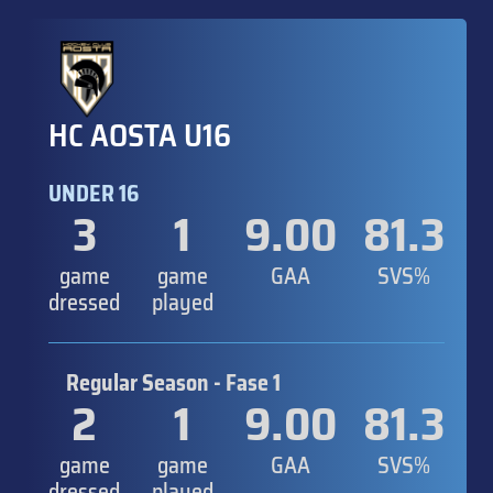
HC AOSTA U16
UNDER 16
3
1
9.00
81.3
game
game
GAA
SVS%
dressed
played
Regular Season - Fase 1
2
1
9.00
81.3
game
game
GAA
SVS%
dressed
played