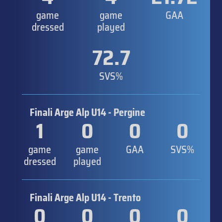
game
game
GAA
dressed
played
72.7
SVS%
Finali Arge Alp U14 - Pergine
1
0
0
0
game
game
GAA
SVS%
dressed
played
Finali Arge Alp U14 - Trento
0
0
0
0