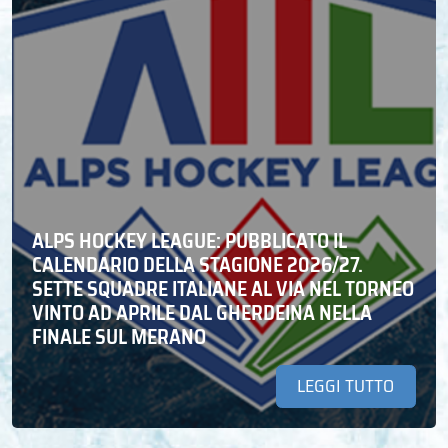
ALPS HOCKEY LEAGUE: PUBBLICATO IL
CALENDARIO DELLA STAGIONE 2026/27.
SETTE SQUADRE ITALIANE AL VIA NEL TORNEO
VINTO AD APRILE DAL GHERDEINA NELLA
FINALE SUL MERANO
LEGGI TUTTO