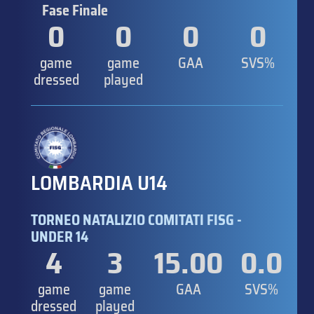
Fase Finale
0
0
0
0
game
game
GAA
SVS%
dressed
played
LOMBARDIA U14
TORNEO NATALIZIO COMITATI FISG -
UNDER 14
4
3
15.00
0.0
game
game
GAA
SVS%
dressed
played