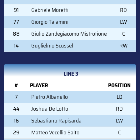
91
Gabriele Moretti
RD
77
Giorgio Talamini
LW
88
Giulio Zandegiacomo Mistrotione
C
14
Guglielmo Scussel
RW
LINE 3
#
PLAYER
POSITION
7
Pietro Albanello
LD
44
Joshua De Lotto
RD
16
Sebastiano Rapisarda
LW
29
Matteo Vecellio Salto
C