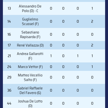
Alessandro De
13
0
0
0
1
0
Polo (D) - C
Guglielmo
14
0
0
0
2
0
Scussel (F)
Sebastiano
16
0
0
0
0
0
Rapisarda (F)
17
René Vallazza (D)
0
0
0
2
0
Andrea Gallarotti
21
1
0
1
1
0
(F)
24
Marco Vettor (F)
0
0
0
1
2
Matteo Vecellio
29
0
0
0
0
0
Salto (F)
Gabriel Raffaele
36
0
0
0
0
0
Del Favero (G)
Joshua De Lotto
44
0
0
0
0
0
(D)