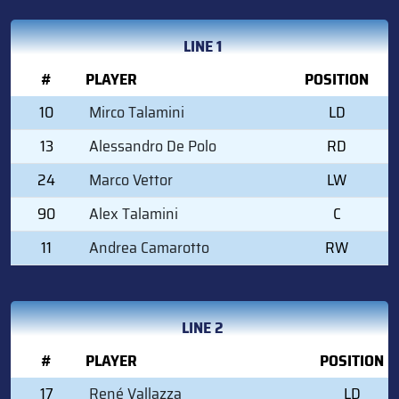
LINE 1
#
PLAYER
POSITION
10
Mirco Talamini
LD
13
Alessandro De Polo
RD
24
Marco Vettor
LW
90
Alex Talamini
C
11
Andrea Camarotto
RW
LINE 2
#
PLAYER
POSITION
17
René Vallazza
LD