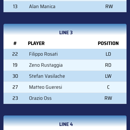
13
Alan Manica
RW
LINE 3
#
PLAYER
POSITION
22
Filippo Rosati
LD
19
Zeno Rustaggia
RD
30
Stefan Vasilache
LW
27
Matteo Gueresi
C
23
Orazio Oss
RW
LINE 4