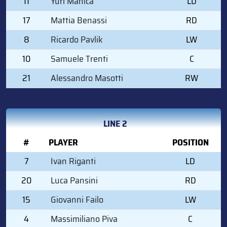
11
Yuri Manica
LD
17
Mattia Benassi
RD
8
Ricardo Pavlik
LW
10
Samuele Trenti
C
21
Alessandro Masotti
RW
LINE 2
#
PLAYER
POSITION
7
Ivan Riganti
LD
20
Luca Pansini
RD
15
Giovanni Failo
LW
4
Massimiliano Piva
C