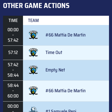
OTHER GAME ACTIONS
TIME
TEAM
00:00
-
#66 Mattia De Martin
57:42
57:12
Time Out
57:42
-
Empty Net
58:44
58:44
-
#66 Mattia De Martin
60:00
00:00
-
#1 Samuele Pepi