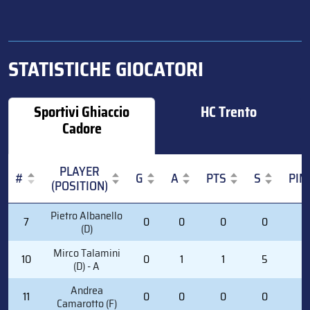
STATISTICHE GIOCATORI
Sportivi Ghiaccio
HC Trento
Cadore
PLAYER
#
G
A
PTS
S
PIM
(POSITION)
#
PLAYER
G
A
PTS
S
PIM
Pietro Albanello
7
0
0
0
0
0
(POSITION)
(D)
Mirco Talamini
10
0
1
1
5
0
(D) - A
Andrea
11
0
0
0
0
0
Camarotto (F)