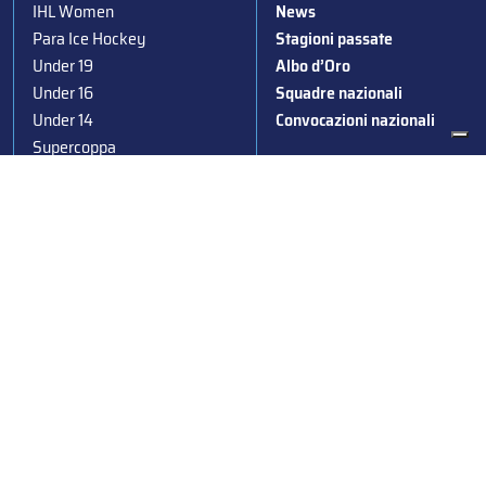
IHL Women
News
Para Ice Hockey
Stagioni passate
Under 19
Albo d’Oro
Under 16
Squadre nazionali
Under 14
Convocazioni nazionali
Supercoppa
Coppa Italia
Federazione Italiana Sport del Ghiaccio