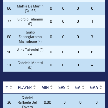
Mattia De Martin
66
0
0
0
0
0
(G) - SS
Giorgio Talamini
77
0
0
0
1
2
(F)
Giulio
88
Zandegiacomo
0
0
0
3
0
Mistrotione (F)
Alex Talamini (F)
90
0
0
0
6
2
- A
Gabriele Moretti
91
0
0
0
4
2
(D)
#
PLAYER
MIN
SVS
GA
GAA
#
PLAYER
MIN
SVS
GA
GAA
Gabriel
36
Raffaele Del
0:00
0
0
0
Favero