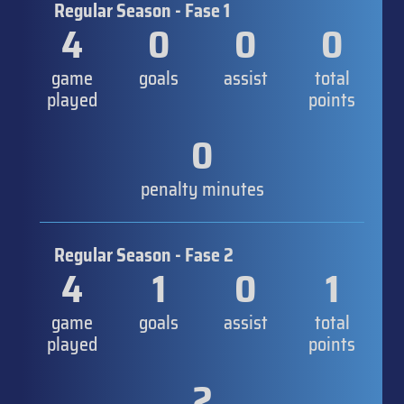
Regular Season - Fase 1
4
0
0
0
game
goals
assist
total
played
points
0
penalty minutes
Regular Season - Fase 2
4
1
0
1
game
goals
assist
total
played
points
2