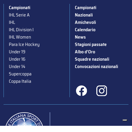
Campionati
Campionati
IHL Serie A
Nazionali
IHL
Amichevoli
IHL Division I
Calendario
IHL Women
News
Para Ice Hockey
Stagioni passate
Under 19
Albo d’Oro
Under 16
Squadre nazionali
Under 14
Convocazioni nazionali
Supercoppa
Coppa Italia