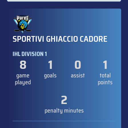
SPORTIVI GHIACCIO CADORE
IHL DIVISION 1
8
1
0
1
game
goals
assist
total
played
points
2
penalty minutes