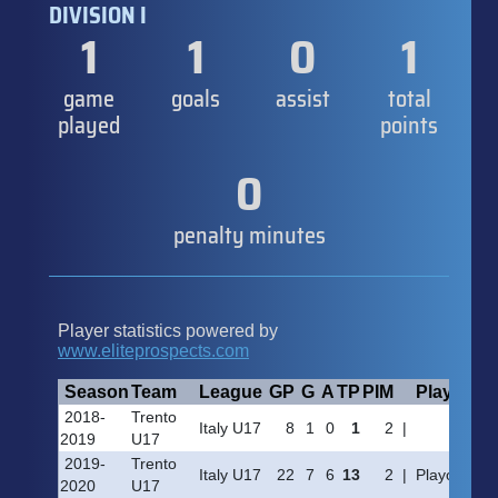
DIVISION I
1
1
0
1
game
goals
assist
total
played
points
0
penalty minutes