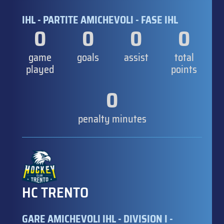
IHL - PARTITE AMICHEVOLI - FASE IHL
0
0
0
0
game
goals
assist
total
played
points
0
penalty minutes
HC TRENTO
GARE AMICHEVOLI IHL - DIVISION I -