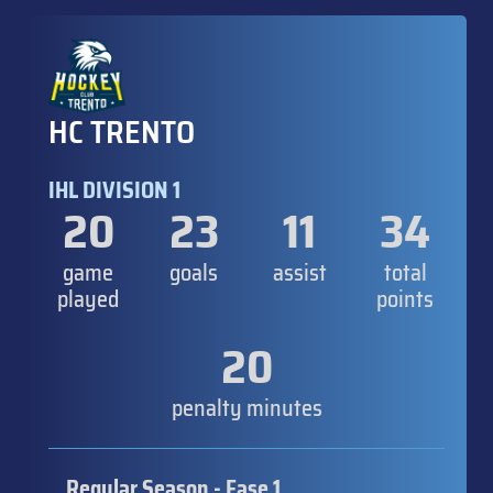
HC TRENTO
IHL DIVISION 1
20
23
11
34
game
goals
assist
total
played
points
20
penalty minutes
Regular Season - Fase 1