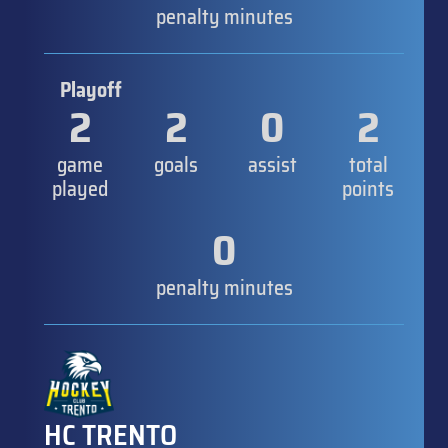
penalty minutes
Playoff
2
2
0
2
game
goals
assist
total
played
points
0
penalty minutes
HC TRENTO