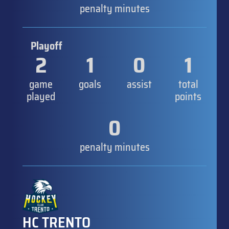
penalty minutes
Playoff
2
1
0
1
game
goals
assist
total
played
points
0
penalty minutes
HC TRENTO