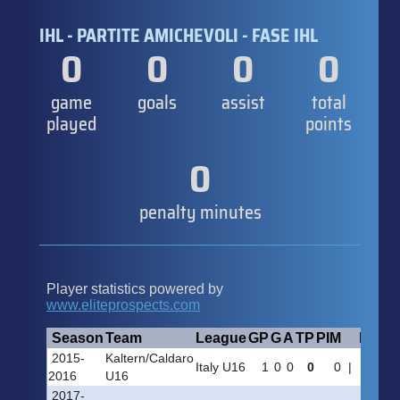
IHL - PARTITE AMICHEVOLI - FASE IHL
0
0
0
0
game
goals
assist
total
played
points
0
penalty minutes