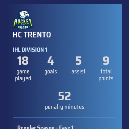
HC TRENTO
IHL DIVISION 1
18
4
5
9
game
goals
assist
total
played
points
52
penalty minutes
Regular Season - Fase 1