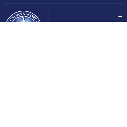
Federazione Italiana Sport del Ghiaccio
© 2024
Iscrizione al Registro delle Persone Giuridiche di Milano
n.1562/2017 CF 97016560159 | P. IVA 05235981007 Sede
Legale: Via Piranesi 46 – 20137 – Milano