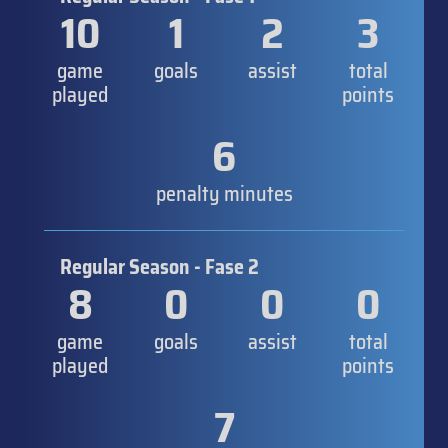
10
1
2
3
game
goals
assist
total
played
points
6
penalty minutes
Regular Season - Fase 2
8
0
0
0
game
goals
assist
total
played
points
7