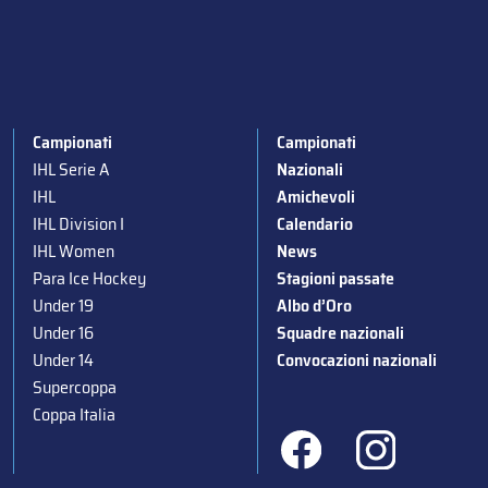
Campionati
Campionati
IHL Serie A
Nazionali
IHL
Amichevoli
IHL Division I
Calendario
IHL Women
News
Para Ice Hockey
Stagioni passate
Under 19
Albo d’Oro
Under 16
Squadre nazionali
Under 14
Convocazioni nazionali
Supercoppa
Coppa Italia