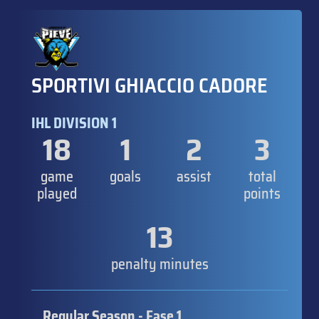
SPORTIVI GHIACCIO CADORE
IHL DIVISION 1
18
1
2
3
game
goals
assist
total
played
points
13
penalty minutes
Regular Season - Fase 1