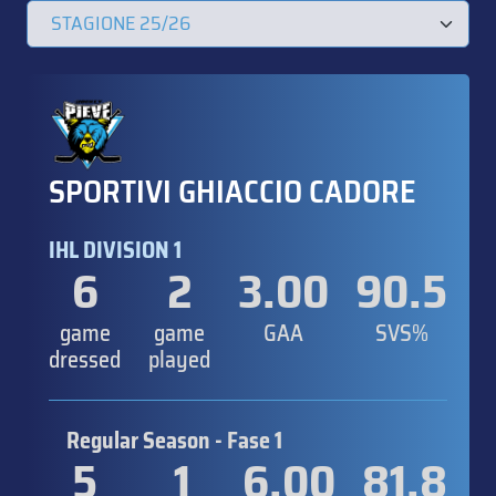
SPORTIVI GHIACCIO CADORE
IHL DIVISION 1
6
2
3.00
90.5
game
game
GAA
SVS%
dressed
played
Regular Season - Fase 1
5
1
6.00
81.8