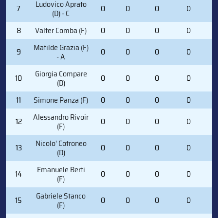
Ludovico Aprato
7
0
0
0
0
0
(D) - C
8
Valter Comba (F)
0
0
0
0
0
Matilde Grazia (F)
9
0
0
0
0
0
- A
Giorgia Compare
10
0
0
0
0
0
(D)
11
Simone Panza (F)
0
0
0
0
0
Alessandro Rivoir
12
0
0
0
0
0
(F)
Nicolo' Cotroneo
13
0
0
0
0
0
(D)
Emanuele Berti
14
0
0
0
0
0
(F)
Gabriele Stanco
15
0
0
0
0
0
(F)