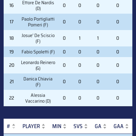
Ettore De Nardis
16
0
0
0
0
0
(D)
Paolo Portigliatti
17
0
0
0
0
0
Pomeri (F)
Josue' De Sciscio
18
0
1
1
0
0
(F)
19
Fabio Spoletti (F)
0
0
0
0
0
Leonardo Reinero
20
0
0
0
0
0
(G)
Danica Chiavia
21
0
0
0
0
0
(F)
Alessia
22
0
0
0
0
0
Vaccarino (D)
#
PLAYER
MIN
SVS
GA
GAA