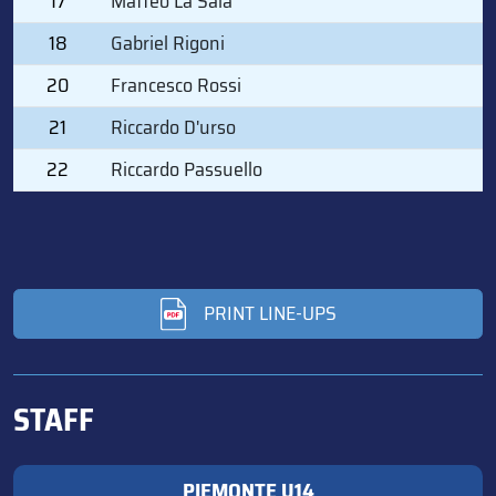
17
Matteo La Sala
18
Gabriel Rigoni
20
Francesco Rossi
21
Riccardo D'urso
22
Riccardo Passuello
PRINT LINE-UPS
STAFF
PIEMONTE U14