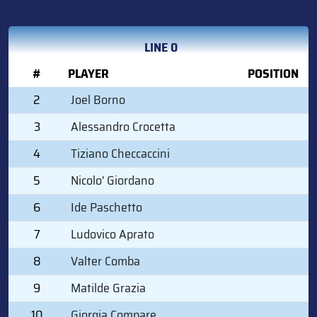
LINE 0
#
PLAYER
POSITION
2
Joel Borno
3
Alessandro Crocetta
4
Tiziano Checcaccini
5
Nicolo' Giordano
6
Ide Paschetto
7
Ludovico Aprato
8
Valter Comba
9
Matilde Grazia
10
Giorgia Compare