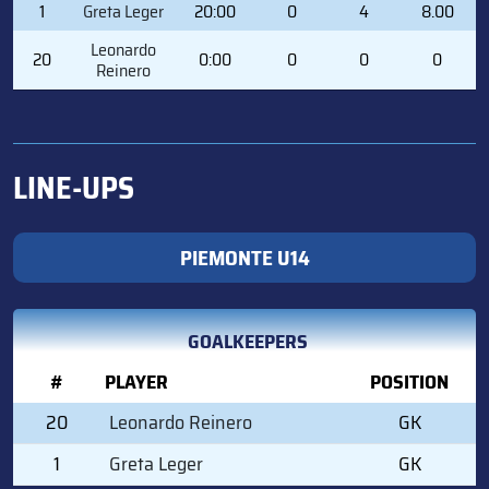
#
PLAYER
MIN
SVS
GA
GAA
1
Greta Leger
20:00
0
4
8.00
Leonardo
20
0:00
0
0
0
Reinero
LINE-UPS
PIEMONTE U14
GOALKEEPERS
#
PLAYER
POSITION
20
Leonardo Reinero
GK
1
Greta Leger
GK