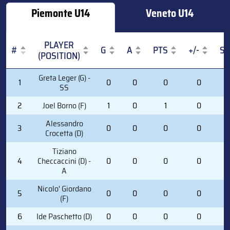
Piemonte U14
Veneto U14
PLAYER
#
G
A
PTS
+/-
S
(POSITION)
#
PLAYER
G
A
PTS
+/-
S
Greta Leger (G) -
1
0
0
0
0
0
(POSITION)
SS
2
Joel Borno (F)
1
0
1
0
1
Alessandro
3
0
0
0
0
0
Crocetta (D)
Tiziano
4
Checcaccini (D) -
0
0
0
0
0
A
Nicolo' Giordano
5
0
0
0
0
0
(F)
6
Ide Paschetto (D)
0
0
0
0
0