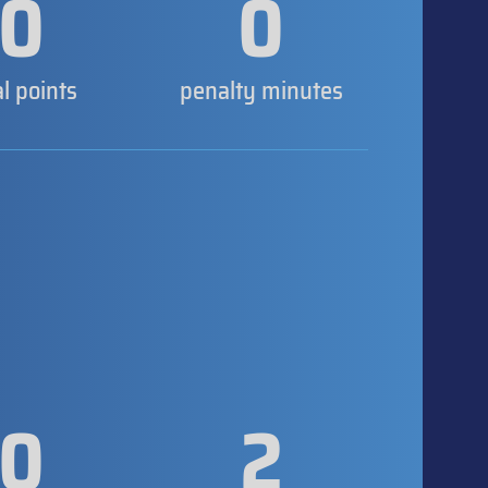
0
0
al points
penalty minutes
0
2