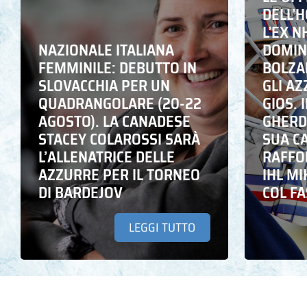
DELL’
L’EX N
NAZIONALE ITALIANA
DOMING
FEMMINILE: DEBUTTO IN
BOLZA
SLOVACCHIA PER UN
GLI A
QUADRANGOLARE (20-22
GIOS. I
AGOSTO). LA CANADESE
GHERD
STACEY COLAROSSI SARÀ
SUA C
L’ALLENATRICE DELLE
RAFFO
AZZURRE PER IL TORNEO
IHL M
DI BARDEJOV
COL F
LEGGI TUTTO