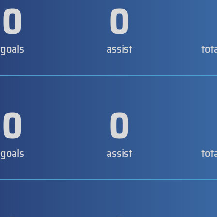
0
0
goals
assist
tot
0
0
goals
assist
tot