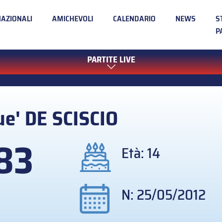
NAZIONALI
AMICHEVOLI
CALENDARIO
NEWS
S
P
PARTITE LIVE
ue'
DE SCISCIO
83
Età: 14
N: 25/05/2012