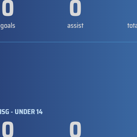
0
0
goals
assist
tot
ISG - UNDER 14
0
0