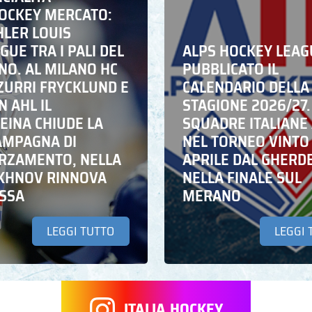
HOCKEY MERCATO:
HLER LOUIS
UE TRA I PALI DEL
ALPS HOCKEY LEAG
NO. AL MILANO HC
PUBBLICATO IL
ZZURRI FRYCKLUND E
CALENDARIO DELLA
N AHL IL
STAGIONE 2026/27.
EINA CHIUDE LA
SQUADRE ITALIANE 
AMPAGNA DI
NEL TORNEO VINTO
RZAMENTO, NELLA
APRILE DAL GHERD
IKHNOV RINNOVA
NELLA FINALE SUL
ASSA
MERANO
LEGGI TUTTO
LEGGI 
ITALIA.HOCKEY