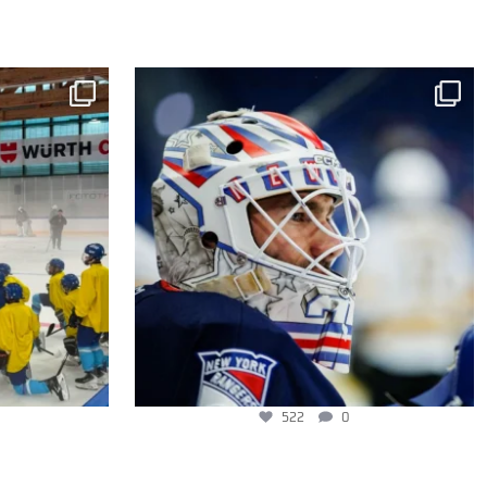
522
0