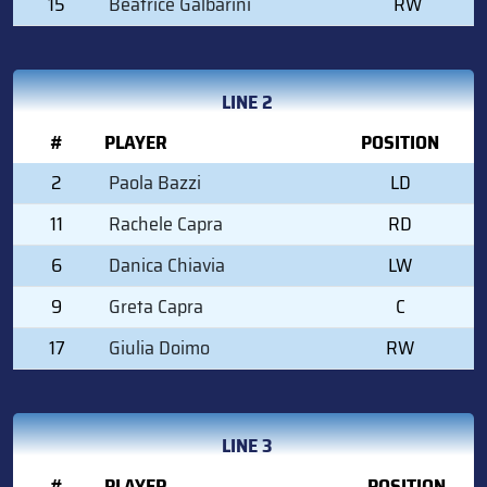
15
Beatrice Galbarini
RW
LINE 2
#
PLAYER
POSITION
2
Paola Bazzi
LD
11
Rachele Capra
RD
6
Danica Chiavia
LW
9
Greta Capra
C
17
Giulia Doimo
RW
LINE 3
#
PLAYER
POSITION