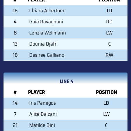
16
Chiara Albertone
LD
4
Gaia Ravagnani
RD
8
Letizia Wellmann
LW
13
Dounia Djafri
C
18
Desiree Galliano
RW
LINE 4
#
PLAYER
POSITION
14
Iris Panegos
LD
7
Alice Balzani
LW
21
Matilde Bini
C