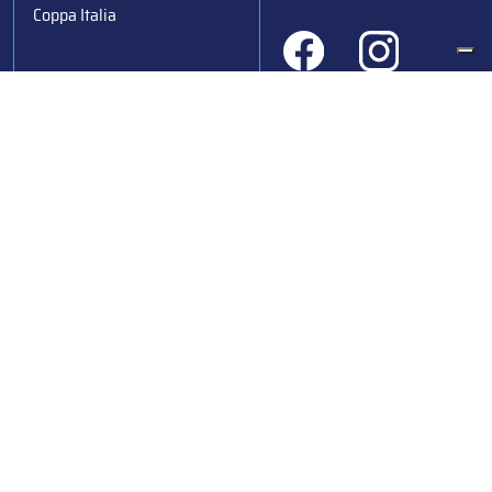
Coppa Italia
Federazione Italiana Sport del Ghiaccio
© 2024
Iscrizione al Registro delle Persone Giuridiche di Milano
n.1562/2017 CF 97016560159 | P. IVA 05235981007 Sede
Legale: Via Piranesi 46 – 20137 – Milano