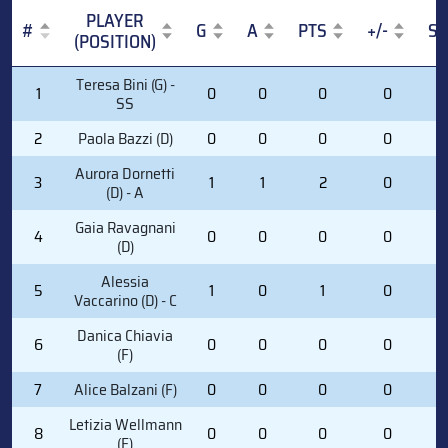
PLAYER
#
G
A
PTS
+/-
S
(POSITION)
#
PLAYER
G
A
PTS
+/-
S
Teresa Bini (G) -
1
0
0
0
0
0
(POSITION)
SS
2
Paola Bazzi (D)
0
0
0
0
0
Aurora Dornetti
3
1
1
2
0
1
(D) - A
Gaia Ravagnani
4
0
0
0
0
0
(D)
Alessia
5
1
0
1
0
1
Vaccarino (D) - C
Danica Chiavia
6
0
0
0
0
0
(F)
7
Alice Balzani (F)
0
0
0
0
0
Letizia Wellmann
8
0
0
0
0
0
(F)