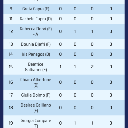
9
Greta Capra (F)
0
0
0
0
0
11
Rachele Capra (D)
0
0
0
0
0
Rebecca Dervi (F)
12
0
1
1
0
0
- A
13
Dounia Djafri (F)
0
0
0
0
0
14
Iris Panegos (D)
0
0
0
0
0
Beatrice
15
1
1
2
0
1
Galbarini (F)
Chiara Albertone
16
0
0
0
0
0
(D)
17
Giulia Doimo (F)
0
0
0
0
0
Desiree Galliano
18
0
0
0
0
0
(F)
Giorgia Compare
19
0
1
1
0
0
(F)