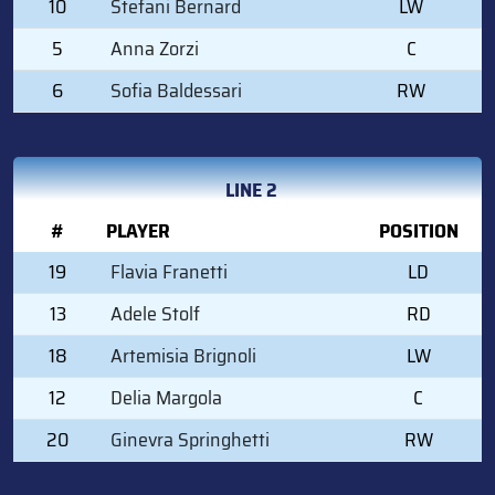
10
Stefani Bernard
LW
5
Anna Zorzi
C
6
Sofia Baldessari
RW
LINE 2
#
PLAYER
POSITION
19
Flavia Franetti
LD
13
Adele Stolf
RD
18
Artemisia Brignoli
LW
12
Delia Margola
C
20
Ginevra Springhetti
RW