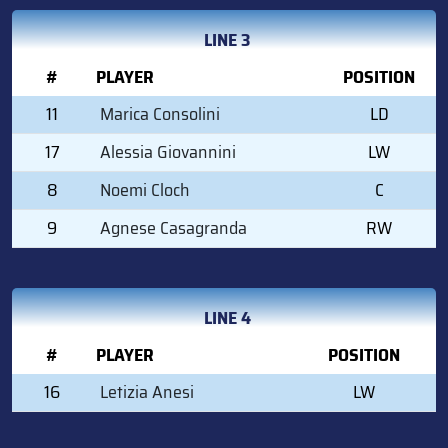
LINE 3
#
PLAYER
POSITION
11
Marica Consolini
LD
17
Alessia Giovannini
LW
8
Noemi Cloch
C
9
Agnese Casagranda
RW
LINE 4
#
PLAYER
POSITION
16
Letizia Anesi
LW