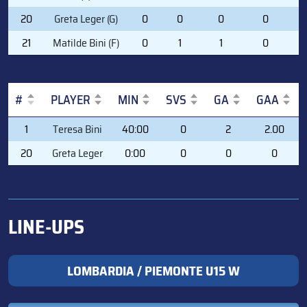
20
Greta Leger (G)
0
0
0
0
0
21
Matilde Bini (F)
0
1
1
0
0
#
PLAYER
MIN
SVS
GA
GAA
#
PLAYER
MIN
SVS
GA
GAA
1
Teresa Bini
40:00
0
2
2.00
20
Greta Leger
0:00
0
0
0
LINE-UPS
LOMBARDIA / PIEMONTE U15 W