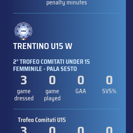
penalty minutes
TRENTINO U15 W
2° TROFEO COMITATI UNDER 15
FEMMINILE - PALA SESTO
3
0
0
0
game
game
GAA
SVS%
dressed
played
Trofeo Comitati U15
3
0
0
0