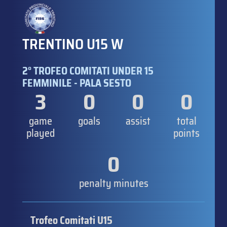
TRENTINO U15 W
2° TROFEO COMITATI UNDER 15
FEMMINILE - PALA SESTO
3
0
0
0
game
goals
assist
total
played
points
0
penalty minutes
Trofeo Comitati U15