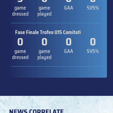
game
game
GAA
SVS%
dressed
played
Fase Finale Trofeo U15 Comitati
0
0
0
0
game
game
GAA
SVS%
dressed
played
NEWS CORRELATE