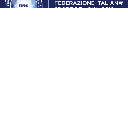
Federazione Italiana Sport del Ghiaccio
© 2024
Iscrizione al Registro delle Persone Giuridiche di Milano
n.1562/2017 CF 97016560159 | P. IVA 05235981007 Sede
Legale: Via Piranesi 46 – 20137 – Milano