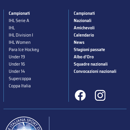
Campionati
Campionati
IHL Serie A
Nazionali
IHL
Amichevoli
IHL Division I
Calendario
IHL Women
News
Para Ice Hockey
Stagioni passate
Under 19
Albo d’Oro
Under 16
Squadre nazionali
Under 14
Convocazioni nazionali
Supercoppa
Coppa Italia