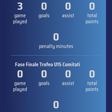
3
0
0
0
game
goals
assist
total
played
points
0
penalty minutes
Fase Finale Trofeo U15 Comitati
0
0
0
0
game
goals
assist
total
played
points
0