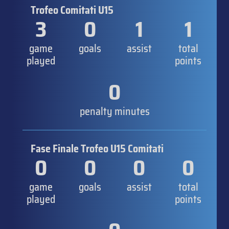
Trofeo Comitati U15
3
0
1
1
game
goals
assist
total
played
points
0
penalty minutes
Fase Finale Trofeo U15 Comitati
0
0
0
0
game
goals
assist
total
played
points