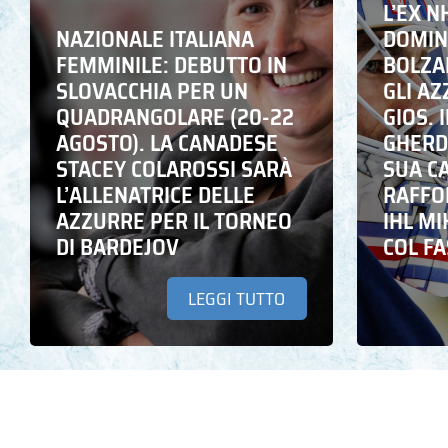
L’EX N
NAZIONALE ITALIANA
DOMING
FEMMINILE: DEBUTTO IN
BOLZA
SLOVACCHIA PER UN
GLI A
QUADRANGOLARE (20-22
GIOS. I
AGOSTO). LA CANADESE
GHERD
STACEY COLAROSSI SARÀ
SUA C
L’ALLENATRICE DELLE
RAFFO
AZZURRE PER IL TORNEO
IHL M
DI BARDEJOV
COL F
LEGGI TUTTO