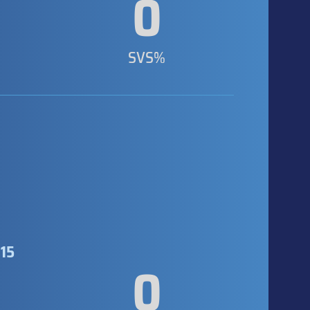
0
SVS%
15
0