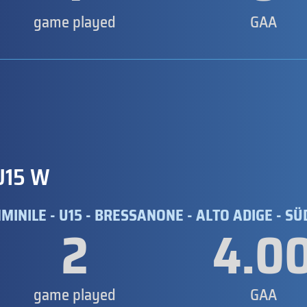
game played
GAA
U15 W
NILE - U15 - BRESSANONE - ALTO ADIGE - SÜD
2
4.0
game played
GAA