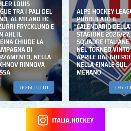
HLER LOUIS
UE TRA I PALI DEL
ALPS HOCKEY LEAG
NO. AL MILANO HC
PUBBLICATO IL
ZZURRI FRYCKLUND E
CALENDARIO DELLA
N AHL IL
STAGIONE 2026/27.
EINA CHIUDE LA
SQUADRE ITALIANE 
AMPAGNA DI
NEL TORNEO VINTO
RZAMENTO, NELLA
APRILE DAL GHERD
IKHNOV RINNOVA
NELLA FINALE SUL
ASSA
MERANO
LEGGI TUTTO
LEGGI 
ITALIA.HOCKEY