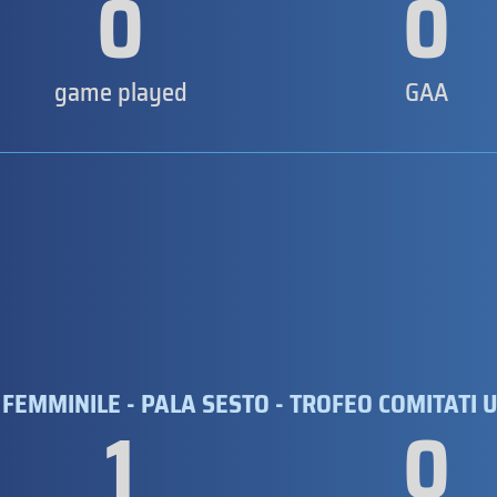
0
0
game played
GAA
 FEMMINILE - PALA SESTO - TROFEO COMITATI U
1
0