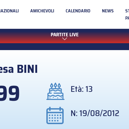
NAZIONALI
AMICHEVOLI
CALENDARIO
NEWS
S
P
PARTITE LIVE
esa
BINI
99
Età: 13
N: 19/08/2012