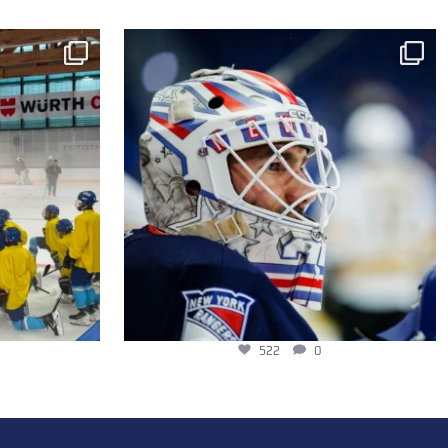
522
0