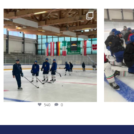
540
0