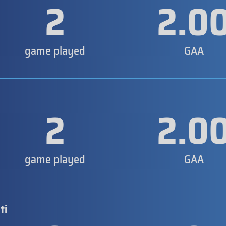
2
2.0
game played
GAA
2
2.0
game played
GAA
ti