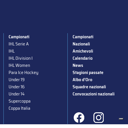
Campionati
Campionati
IHL Serie A
Nazionali
IHL
Amichevoli
IHL Division I
Calendario
IHL Women
News
Para Ice Hockey
Stagioni passate
Under 19
Albo d’Oro
Under 16
Squadre nazionali
Under 14
Convocazioni nazionali
Supercoppa
Coppa Italia