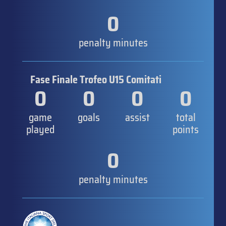
0
penalty minutes
Fase Finale Trofeo U15 Comitati
0
0
0
0
game
goals
assist
total
played
points
0
penalty minutes