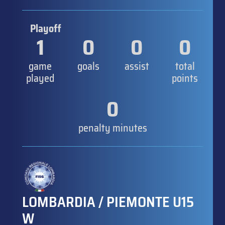
Playoff
1
0
0
0
game
goals
assist
total
played
points
0
penalty minutes
LOMBARDIA / PIEMONTE U15
W