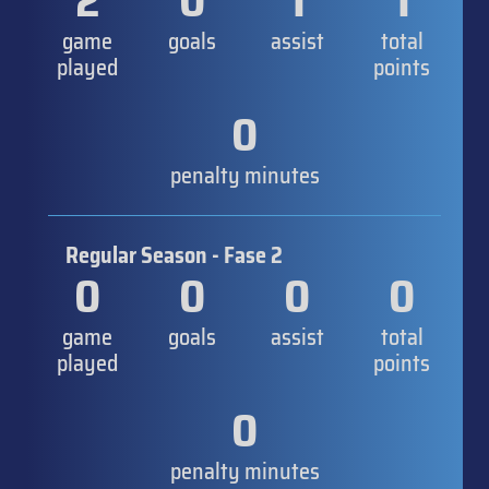
2
0
1
1
game
goals
assist
total
played
points
0
penalty minutes
Regular Season - Fase 2
0
0
0
0
game
goals
assist
total
played
points
0
penalty minutes