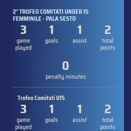
2° TROFEO COMITATI UNDER 15
FEMMINILE - PALA SESTO
3
1
1
2
game
goals
assist
total
played
points
0
penalty minutes
Trofeo Comitati U15
3
1
1
2
game
goals
assist
total
played
points