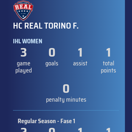
HC REAL TORINO F.
IHL WOMEN
3
0
1
1
game
goals
assist
total
played
points
0
penalty minutes
Regular Season - Fase 1