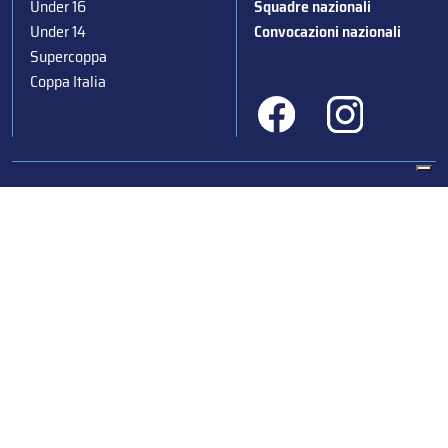
Under 16
Squadre nazionali
Under 14
Convocazioni nazionali
Supercoppa
Coppa Italia
Federazione Italiana Sport del Ghiaccio
© 2024
Iscrizione al Registro delle Persone Giuridiche di Milano