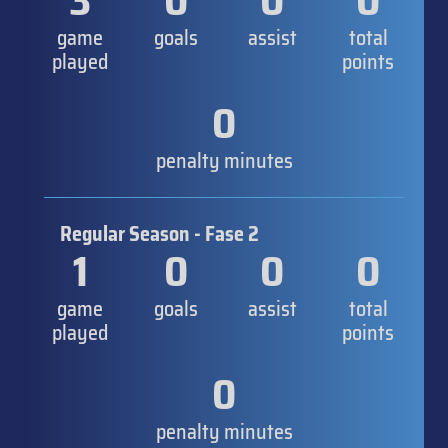
3
0
0
0
game
goals
assist
total
played
points
0
penalty minutes
Regular Season - Fase 2
1
0
0
0
game
goals
assist
total
played
points
0
penalty minutes