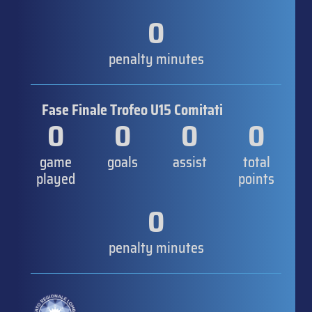
0
penalty minutes
Fase Finale Trofeo U15 Comitati
0
0
0
0
game
goals
assist
total
played
points
0
penalty minutes