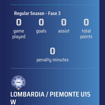
Regular Season - Fase 3
0
0
0
0
game
goals
assist
total
played
points
0
penalty minutes
LOMBARDIA / PIEMONTE U15
W