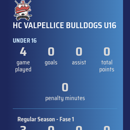
HC VALPELLICE BULLDOGS U16
UNDER 16
4
0
0
0
game
goals
assist
total
played
points
0
penalty minutes
Regular Season - Fase 1