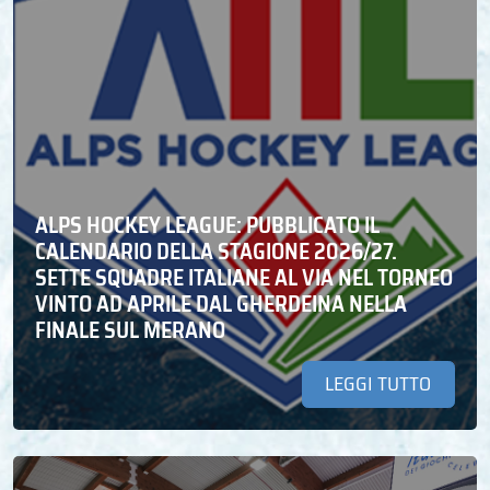
ALPS HOCKEY LEAGUE: PUBBLICATO IL
CALENDARIO DELLA STAGIONE 2026/27.
SETTE SQUADRE ITALIANE AL VIA NEL TORNEO
VINTO AD APRILE DAL GHERDEINA NELLA
FINALE SUL MERANO
LEGGI TUTTO