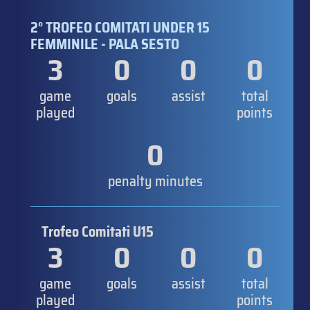
2° TROFEO COMITATI UNDER 15
FEMMINILE - PALA SESTO
3
0
0
0
game
goals
assist
total
played
points
0
penalty minutes
Trofeo Comitati U15
3
0
0
0
game
goals
assist
total
played
points