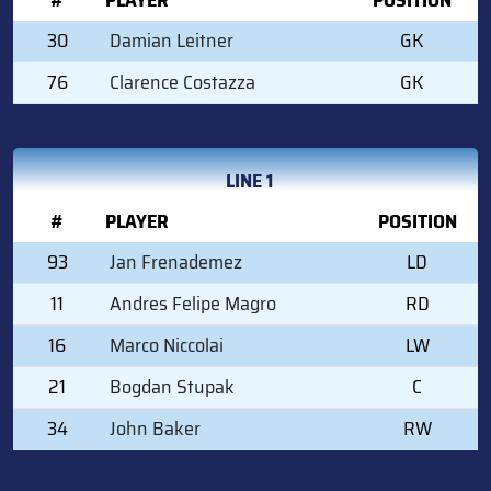
30
Damian Leitner
GK
76
Clarence Costazza
GK
LINE 1
#
PLAYER
POSITION
93
Jan Frenademez
LD
11
Andres Felipe Magro
RD
16
Marco Niccolai
LW
21
Bogdan Stupak
C
34
John Baker
RW