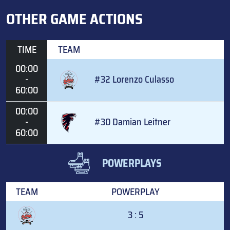
OTHER GAME ACTIONS
TIME
TEAM
00:00
-
#32 Lorenzo Culasso
60:00
00:00
-
#30 Damian Leitner
60:00
POWERPLAYS
TEAM
POWERPLAY
3 : 5