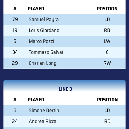
#
PLAYER
POSITION
79
Samuel Payra
LD
19
Loris Giordano
RD
5
Marco Pozzi
LW
34
Tommaso Salvai
C
29
Cristian Long
RW
LINE 3
#
PLAYER
POSITION
3
Simone Bertin
LD
24
Andrea Ricca
RD