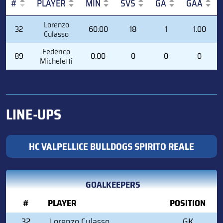
#
PLAYER
MIN
SVS
GA
GAA
#
PLAYER
MIN
SVS
GA
GAA
Lorenzo
32
60:00
18
1
1.00
Culasso
Federico
89
0:00
0
0
0
Micheletti
LINE-UPS
HC VALPELLICE BULLDOGS SPIRITO REALE
GOALKEEPERS
#
PLAYER
POSITION
32
Lorenzo Culasso
GK