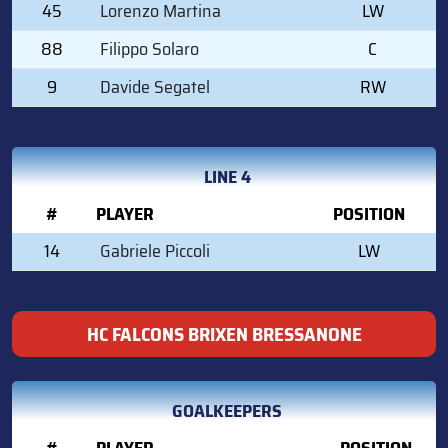
45
Lorenzo Martina
LW
88
Filippo Solaro
C
9
Davide Segatel
RW
LINE 4
#
PLAYER
POSITION
14
Gabriele Piccoli
LW
HC FALCONS BRIXEN BRESSANONE
GOALKEEPERS
#
PLAYER
POSITION