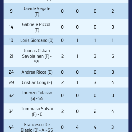
Davide Segatel
9
0
0
0
2
2
(F)
Gabriele Piccoli
14
0
0
0
0
0
(F)
19
Loris Giordano (D)
0
1
1
1
0
Joonas Oskari
21
Savolainen (F) -
2
1
3
6
0
SS
24
Andrea Ricca (D)
0
0
0
0
2
29
Cristian Long (F)
2
1
3
4
0
Lorenzo Culasso
32
0
0
0
0
0
(G) - SS
Tommaso Salvai
34
2
0
2
4
0
(F) - C
Francesco De
44
0
4
4
3
0
Biasio (D) - A - SS