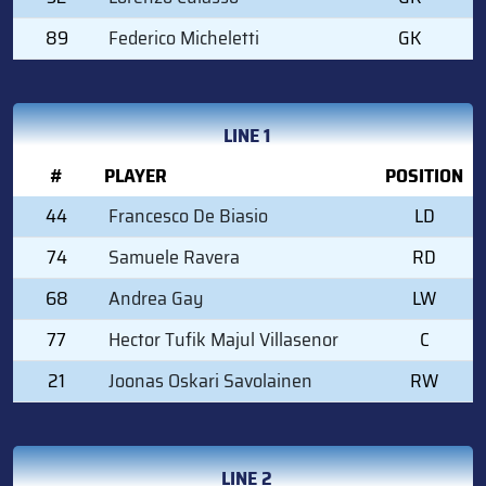
89
Federico Micheletti
GK
LINE 1
#
PLAYER
POSITION
44
Francesco De Biasio
LD
74
Samuele Ravera
RD
68
Andrea Gay
LW
77
Hector Tufik Majul Villasenor
C
21
Joonas Oskari Savolainen
RW
LINE 2