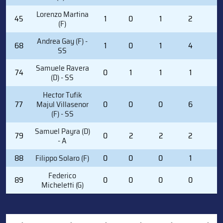
Lorenzo Martina
45
1
0
1
2
0
(F)
Andrea Gay (F) -
68
1
0
1
4
2
SS
Samuele Ravera
74
0
1
1
1
0
(D) - SS
Hector Tufik
77
Majul Villasenor
0
0
0
6
0
(F) - SS
Samuel Payra (D)
79
0
2
2
2
0
- A
88
Filippo Solaro (F)
0
0
0
1
0
Federico
89
0
0
0
0
0
Micheletti (G)