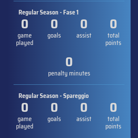
Regular Season - Fase 1
0
0
0
0
game
goals
assist
total
played
points
0
penalty minutes
Regular Season - Spareggio
0
0
0
0
game
goals
assist
total
played
points