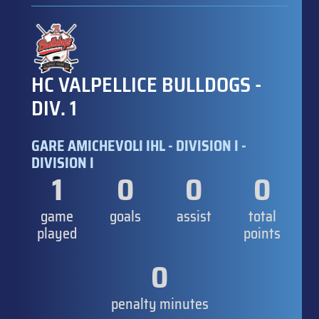
HC VALPELLICE BULLDOGS -
DIV. 1
GARE AMICHEVOLI IHL - DIVISION I -
DIVISION I
1
0
0
0
game
goals
assist
total
played
points
0
penalty minutes