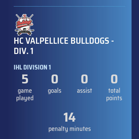
HC VALPELLICE BULLDOGS -
DIV. 1
IHL DIVISION 1
5
0
0
0
game
goals
assist
total
played
points
14
penalty minutes