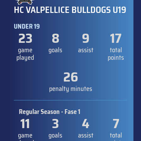
HC VALPELLICE BULLDOGS U19
UNDER 19
23
8
9
17
game
goals
assist
total
played
points
26
penalty minutes
Regular Season - Fase 1
11
3
4
7
game
goals
assist
total