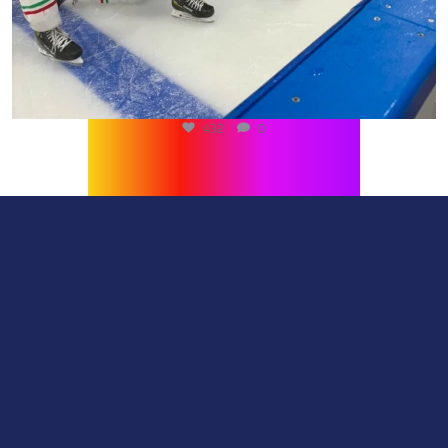
432
0