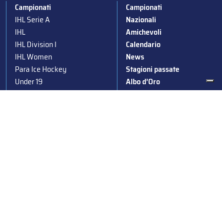
Campionati
Campionati
IHL Serie A
Nazionali
IHL
Amichevoli
IHL Division I
Calendario
IHL Women
News
Para Ice Hockey
Stagioni passate
Under 19
Albo d’Oro
Under 16
Squadre nazionali
Under 14
Convocazioni nazionali
Supercoppa
Coppa Italia