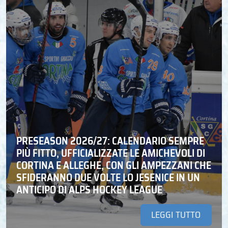
PRESEASON 2026/27: CALENDARIO SEMPRE
PIÙ FITTO, UFFICIALIZZATE LE AMICHEVOLI DI
CORTINA E ALLEGHE, CON GLI AMPEZZANI CHE
SFIDERANNO DUE VOLTE LO JESENICE IN UN
ANTICIPO DI ALPS HOCKEY LEAGUE
LEGGI TUTTO