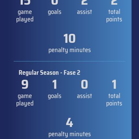
15
0
2
2
game
goals
assist
total
played
points
10
penalty minutes
Regular Season - Fase 2
9
1
0
1
game
goals
assist
total
played
points
4
penalty minutes