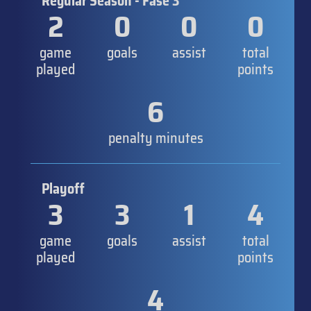
Regular Season - Fase 3
2
0
0
0
game
goals
assist
total
played
points
6
penalty minutes
Playoff
3
3
1
4
game
goals
assist
total
played
points
4