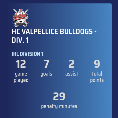
HC VALPELLICE BULLDOGS -
DIV. 1
IHL DIVISION 1
12
7
2
9
game
goals
assist
total
played
points
29
penalty minutes