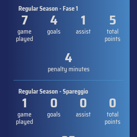
Regular Season - Fase 1
7
4
1
5
game
goals
assist
total
played
points
4
penalty minutes
Regular Season - Spareggio
1
0
0
0
game
goals
assist
total
played
points