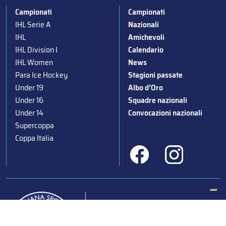
Campionati
Campionati
IHL Serie A
Nazionali
IHL
Amichevoli
IHL Division I
Calendario
IHL Women
News
Para Ice Hockey
Stagioni passate
Under 19
Albo d’Oro
Under 16
Squadre nazionali
Under 14
Convocazioni nazionali
Supercoppa
Coppa Italia