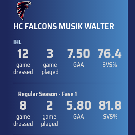
HC FALCONS MUSIK WALTER
IHL
12
3
7.50
76.4
game
game
GAA
SVS%
dressed
played
Regular Season - Fase 1
8
2
5.80
81.8
game
game
GAA
SVS%
dressed
played