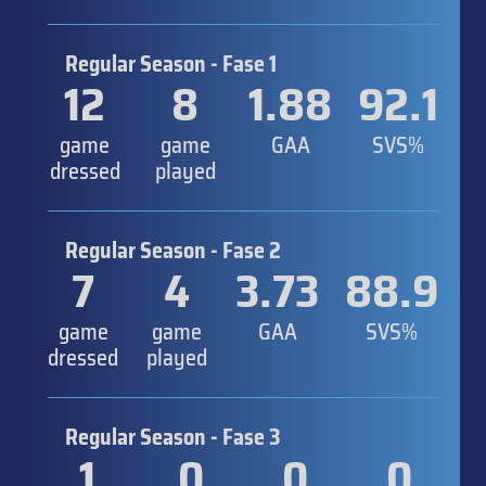
Regular Season - Fase 1
12
8
1.88
92.1
game
game
GAA
SVS%
dressed
played
Regular Season - Fase 2
7
4
3.73
88.9
game
game
GAA
SVS%
dressed
played
Regular Season - Fase 3
1
0
0
0