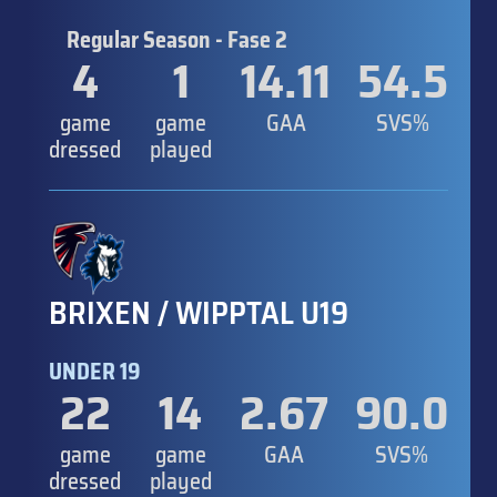
Regular Season - Fase 2
4
1
14.11
54.5
game
game
GAA
SVS%
dressed
played
BRIXEN / WIPPTAL U19
UNDER 19
22
14
2.67
90.0
game
game
GAA
SVS%
dressed
played