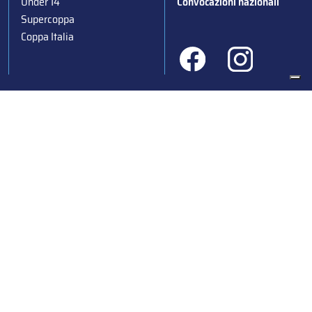
Under 14
Convocazioni nazionali
Supercoppa
Coppa Italia
Federazione Italiana Sport del Ghiaccio
© 2024
Iscrizione al Registro delle Persone Giuridiche di Milano
n.1562/2017 CF 97016560159 | P. IVA 05235981007 Sede