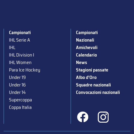
Campionati
Campionati
IHL Serie A
Nazionali
IHL
Amichevoli
IHL Division I
Calendario
IHL Women
News
Para Ice Hockey
Stagioni passate
Under 19
Albo d’Oro
Under 16
Squadre nazionali
Under 14
Convocazioni nazionali
Supercoppa
Coppa Italia