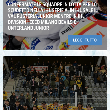
CONFERMATE LE SQUADRE IN LOTTA PER LO
SCUDETTO NELLA IHL SERIE A, IN IHL SALE IL
VAL PUSTERIA JUNIOR MENTRE IN IHL
DIVISION I ECCO MILANO DEVILS E
UNTERLAND JUNIOR
LEGGI TUTTO