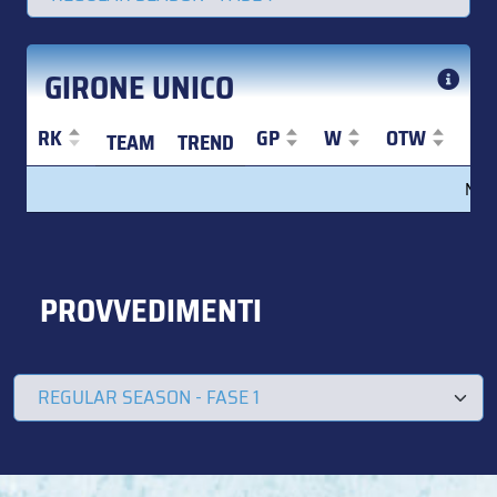
GIRONE UNICO
RK
GP
W
OTW
S
TEAM
TREND
RK
TEAM
TREND
GP
W
OTW
S
No d
PROVVEDIMENTI