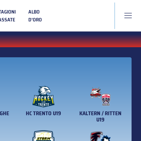
TAGIONI
ALBO
ASSATE
D’ORO
EGHE
HC TRENTO U19
KALTERN / RITTEN
U19