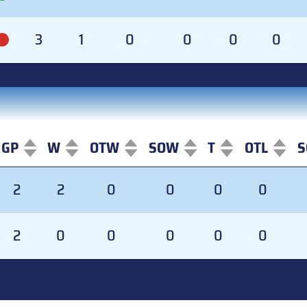
3
1
0
0
0
0
GP
W
OTW
SOW
T
OTL
S
GP
W
OTW
SOW
T
OTL
S
2
2
0
0
0
0
2
0
0
0
0
0