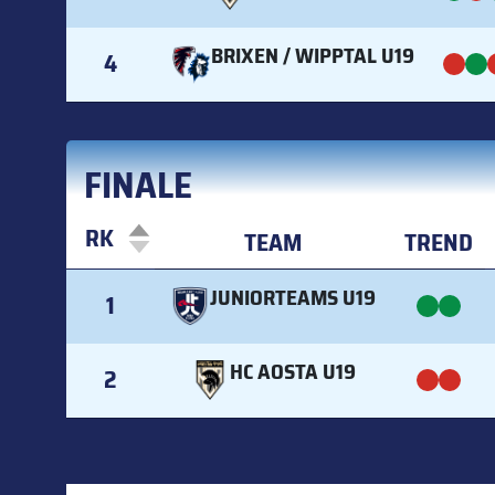
BRIXEN / WIPPTAL U19
4
FINALE
RK
TEAM
TREND
RK
TEAM
TREND
JUNIORTEAMS U19
1
HC AOSTA U19
2