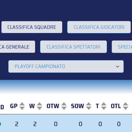
CLASSIFICA SQUADRE
CLASSIFICA GIOCATORI
ICA GENERALE
CLASSIFICA SPETTATORI
SPECI
GP
W
OTW
SOW
T
OTL
ND
ND
GP
W
OTW
SOW
T
OTL
2
2
0
0
0
0