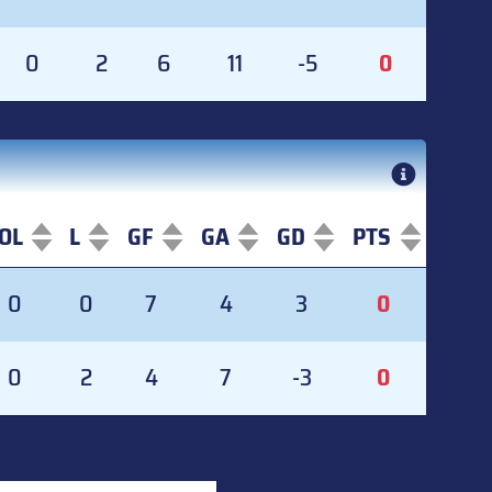
0
2
6
11
-5
0
OL
L
GF
GA
GD
PTS
OL
L
GF
GA
GD
PTS
0
0
7
4
3
0
0
2
4
7
-3
0