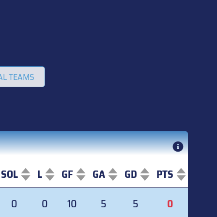
AL TEAMS
SOL
L
GF
GA
GD
PTS
SOL
L
GF
GA
GD
PTS
0
0
10
5
5
0