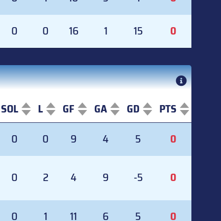
0
0
16
1
15
0
SOL
L
GF
GA
GD
PTS
SOL
L
GF
GA
GD
PTS
0
0
9
4
5
0
0
2
4
9
-5
0
0
1
11
6
5
0