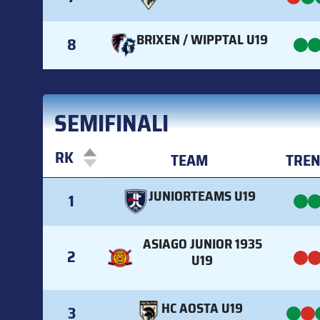
BRIXEN / WIPPTAL U19
8
SEMIFINALI
RK
TEAM
TRE
RK
TEAM
TRE
JUNIORTEAMS U19
1
ASIAGO JUNIOR 1935
2
U19
HC AOSTA U19
3