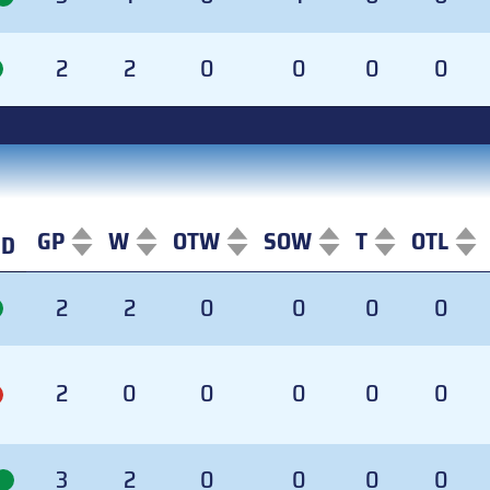
2
2
0
0
0
0
GP
W
OTW
SOW
T
OTL
ND
ND
GP
W
OTW
SOW
T
OTL
2
2
0
0
0
0
2
0
0
0
0
0
3
2
0
0
0
0