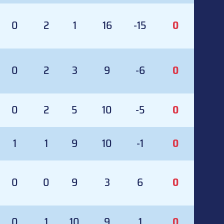
0
2
1
16
-15
0
0
2
3
9
-6
0
0
2
5
10
-5
0
1
1
9
10
-1
0
0
0
9
3
6
0
0
1
10
9
1
0